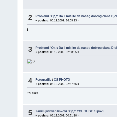
2
Problemi
/
Одг: Da li mislite da naseg dobrog clana Djoli
«
poslato:
08.12.2009. 16:09:13 »
1
3
Problemi
/
Одг: Da li mislite da naseg dobrog clana Djoli
«
poslato:
08.12.2009. 02:38:55 »
4
Fotografije
/
CS PHOTO
«
poslato:
08.12.2009. 02:37:45 »
CS slike!
5
Zanimljivi web linkovi
/
Одг: YOU TUBE clipovi
«
poslato:
08.12.2009. 00:31:10 »