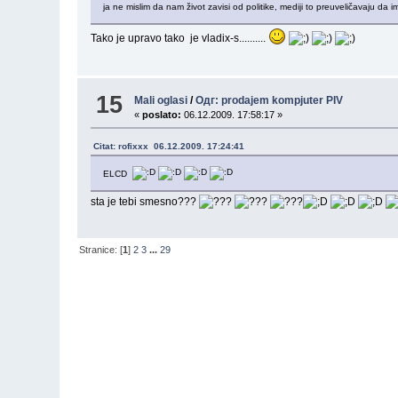
ja ne mislim da nam život zavisi od politike, mediji to preuveličavaju da i
Tako je upravo tako je vladix-s..........
15
Mali oglasi
/
Одг: prodajem kompjuter PIV
«
poslato:
06.12.2009. 17:58:17 »
Citat: rofixxx 06.12.2009. 17:24:41
ELCD
sta je tebi smesno???
Stranice: [
1
]
2
3
...
29