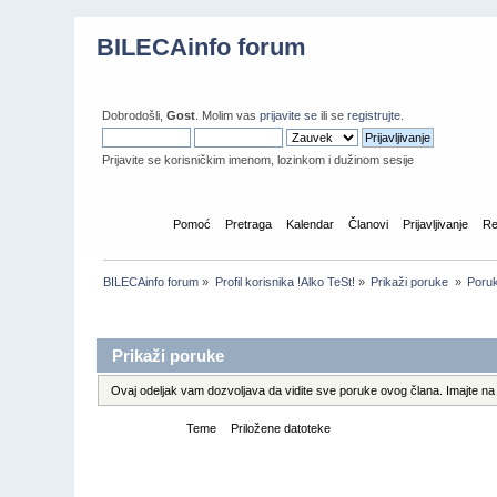
BILECAinfo forum
Dobrodošli,
Gost
. Molim vas
prijavite se
ili se
registrujte
.
Prijavite se korisničkim imenom, lozinkom i dužinom sesije
Početna
Pomoć
Pretraga
Kalendar
Članovi
Prijavljivanje
Re
BILECAinfo forum
»
Profil korisnika !Alko TeSt!
»
Prikaži poruke 
»
Poru
Informacije o profilu
Prikaži poruke
Ovaj odeljak vam dozvoljava da vidite sve poruke ovog člana. Imajte na 
Poruke
Teme
Priložene datoteke