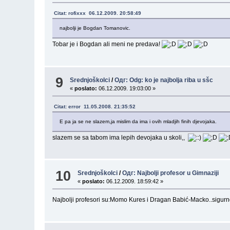
Citat: rofixxx 06.12.2009. 20:58:49
najbolji je Bogdan Tomanovic.
Tobar je i Bogdan ali meni ne predava!
9
Srednjoškolci
/
Одг: Odg: ko je najbolja riba u sšc
«
poslato:
06.12.2009. 19:03:00 »
Citat: error 11.05.2008. 21:35:52
E pa ja se ne slazem,ja mislim da ima i ovih mladjih finih djevojaka.
slazem se sa tabom ima lepih devojaka u skoli,,
10
Srednjoškolci
/
Одг: Najbolji profesor u Gimnaziji
«
poslato:
06.12.2009. 18:59:42 »
Najbolji profesori su:Momo Kures i Dragan Babić-Macko..sigurnoo