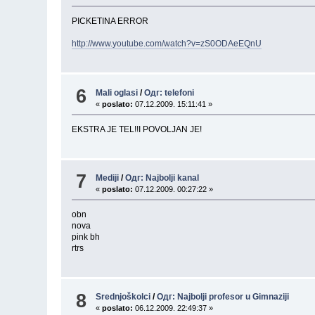
PICKETINA ERROR
http://www.youtube.com/watch?v=zS0ODAeEQnU
6
Mali oglasi
/
Одг: telefoni
«
poslato:
07.12.2009. 15:11:41 »
EKSTRA JE TEL!!I POVOLJAN JE!
7
Mediji
/
Одг: Najbolji kanal
«
poslato:
07.12.2009. 00:27:22 »
obn
nova
pink bh
rtrs
8
Srednjoškolci
/
Одг: Najbolji profesor u Gimnaziji
«
poslato:
06.12.2009. 22:49:37 »