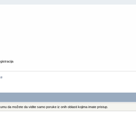
gistracija
ke
umu da možete da vidite samo poruke iz onih oblasti kojima imate pristup.