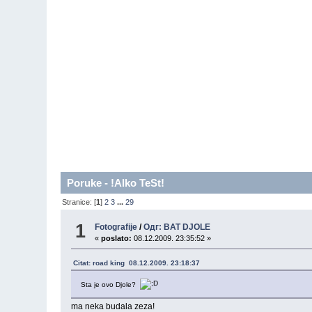
Poruke - !Alko TeSt!
Stranice: [
1
]
2
3
...
29
1
Fotografije
/
Одг: BAT DJOLE
«
poslato:
08.12.2009. 23:35:52 »
Citat: road king 08.12.2009. 23:18:37
Sta je ovo Djole?
ma neka budala zeza!