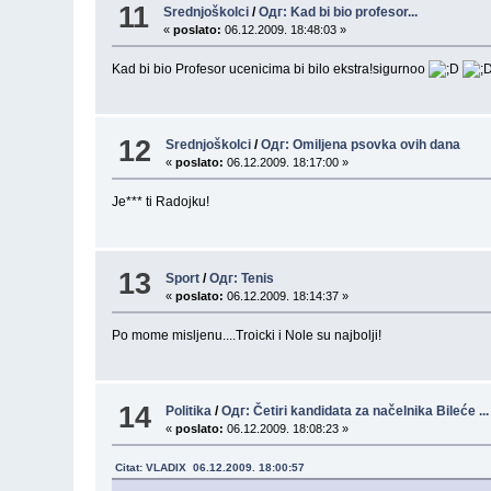
11
Srednjoškolci
/
Одг: Kad bi bio profesor...
«
poslato:
06.12.2009. 18:48:03 »
Kad bi bio Profesor ucenicima bi bilo ekstra!sigurnoo
12
Srednjoškolci
/
Одг: Omiljena psovka ovih dana
«
poslato:
06.12.2009. 18:17:00 »
Je*** ti Radojku!
13
Sport
/
Одг: Tenis
«
poslato:
06.12.2009. 18:14:37 »
Po mome misljenu....Troicki i Nole su najbolji!
14
Politika
/
Одг: Četiri kandidata za načelnika Bileće ...
«
poslato:
06.12.2009. 18:08:23 »
Citat: VLADIX 06.12.2009. 18:00:57