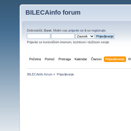
BILECAinfo forum
Dobrodošli,
Gost
. Molim vas
prijavite se
ili se
registrujte
.
Prijavite se korisničkim imenom, lozinkom i dužinom sesije
Početna
Pomoć
Pretraga
Kalendar
Članovi
Prijavljivanje
R
BILECAinfo forum
»
Prijavljivanje