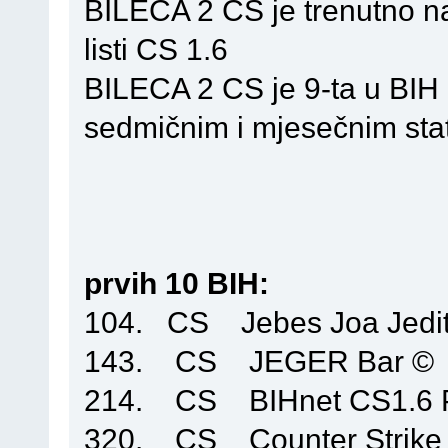
BILECA 2 CS je trenutno na
listi CS 1.6
BILECA 2 CS je 9-ta u BIH
sedmičnim i mjesečnim stat
prvih 10 BIH:
104. CS Jebes Joa Jedit
143. CS JEGER Bar 
214. CS BIHnet CS1.6
320. CS Counter Strike 1