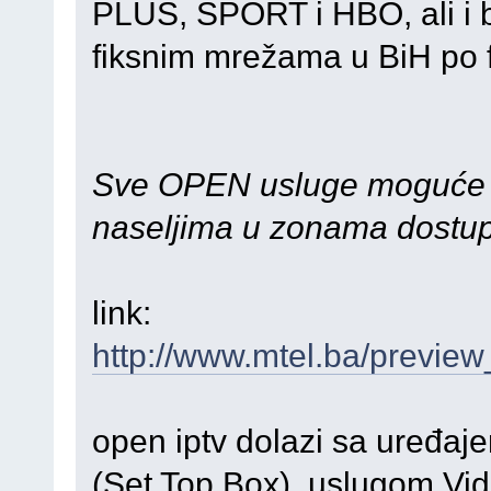
PLUS, SPORT i HBO, ali i 
fiksnim mrežama u BiH po f
Sve OPEN usluge moguće s
naseljima u zonama dostu
link:
http://www.mtel.ba/previe
open iptv dolazi sa uređaje
(Set Top Box), uslugom Vid