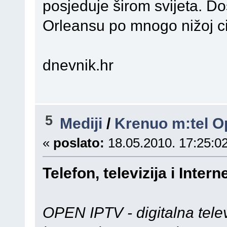
posjeduje širom svijeta. D
Orleansu po mnogo nižoj ci
dnevnik.hr
5
Mediji
/
Krenuo m:tel O
«
poslato:
18.05.2010. 17:25:02
Telefon, televizija i Inte
OPEN IPTV - digitalna telev