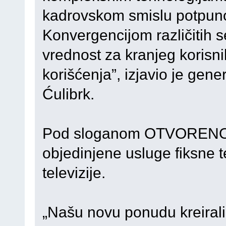
kadrovskom smislu potpuno
Konvergencijom različitih s
vrednost za kranjeg korisni
korišćenja”, izjavio je gene
Ćulibrk.
Pod sloganom OTVORENO Z
objedinjene usluge fiksne te
televizije.
„Našu novu ponudu kreirali