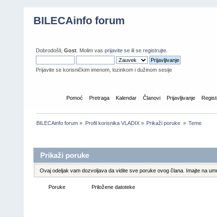
BILECAinfo forum
Dobrodošli,
Gost
. Molim vas
prijavite se
ili se
registrujte
.
Prijavite se korisničkim imenom, lozinkom i dužinom sesije
Početna
Pomoć
Pretraga
Kalendar
Članovi
Prijavljivanje
Regist
BILECAinfo forum
»
Profil korisnika VLADIX
»
Prikaži poruke 
»
Teme
Informacije o profilu
Prikaži poruke
Ovaj odeljak vam dozvoljava da vidite sve poruke ovog člana. Imajte na umu
Poruke
Teme
Priložene datoteke