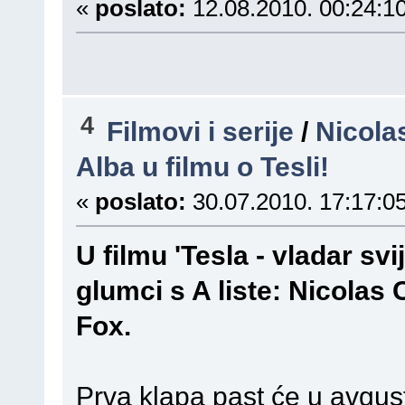
«
poslato:
12.08.2010. 00:24:10
4
Filmovi i serije
/
Nicola
Alba u filmu o Tesli!
«
poslato:
30.07.2010. 17:17:05
U filmu 'Tesla - vladar svi
glumci s A liste: Nicolas
Fox.
Prva klapa past će u avgus