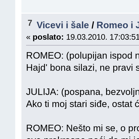
7
Vicevi i šale
/
Romeo i J
«
poslato:
19.03.2010. 17:03:51
ROMEO: (polupijan ispod n
Hajd' bona silazi, ne pravi 
JULIJA: (pospana, bezvoljn
Ako ti moj stari siđe, ostat
ROMEO: Nešto mi se, o pro