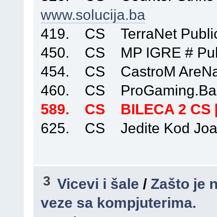
www.solucija.ba
419. CS TerraNet Publi
450. CS MP IGRE # Publ
454. CS CastroM AreNa 
460. CS ProGaming.Ba C
589. CS BILECA 2 CS [p4
625. CS Jedite Kod Joa
3
Vicevi i šale
/
Zašto je 
veze sa kompjuterima.