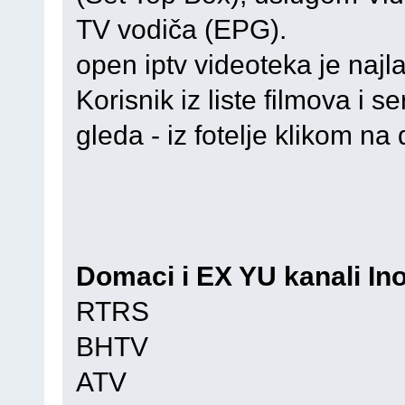
TV vodiča (EPG).
open iptv videoteka je najl
Korisnik iz liste filmova i se
gleda - iz fotelje klikom n
Domaci i EX YU kanali Ino
RTRS
BHTV
ATV