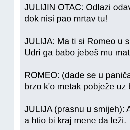
JULIJIN OTAC: Odlazi odav
dok nisi pao mrtav tu!
JULIJA: Ma ti si Romeo u 
Udri ga babo jebeš mu mat
ROMEO: (dade se u paniča
brzo k'o metak pobježe uz b
JULIJA (prasnu u smijeh): A
a htio bi kraj mene da leži.