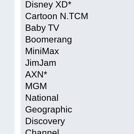
Disney XD*
Cartoon N.TCM
Baby TV
Boomerang
MiniMax
JimJam
AXN*
MGM
National
Geographic
Discovery
Channel