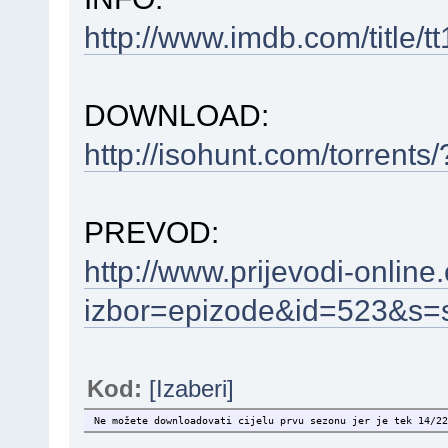
http://www.imdb.com/title/t
DOWNLOAD:
http://isohunt.com/torrents
PREVOD:
http://www.prijevodi-online
izbor=epizode&id=523&s=
Kod:
[Izaberi]
Ne možete downloadovati cijelu prvu sezonu jer je tek 14/22