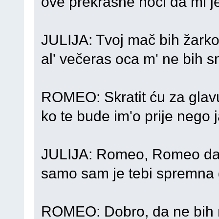
ove prekrasne noći da mi j
JULIJA: Tvoj mač bih žarko o
al' večeras oca m' ne bih s
ROMEO: Skratit ću za glav
ko te bude im'o prije nego j
JULIJA: Romeo, Romeo daj
samo sam je tebi spremna d
ROMEO: Dobro, da ne bih m