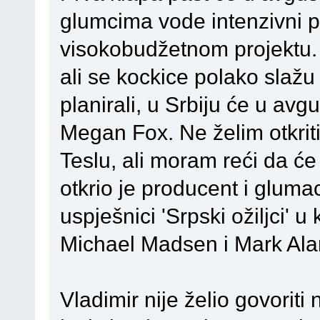
glumcima vode intenzivni p
visokobudžetnom projektu. '
ali se kockice polako slaž
planirali, u Srbiju će u avg
Megan Fox. Ne želim otkriti 
Teslu, ali moram reći da će f
otkrio je producent i gluma
uspješnici 'Srpski ožiljci' 
Michael Madsen i Mark Al
Vladimir nije želio govoriti