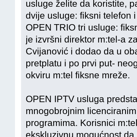
usluge želite da koristite
dvije usluge: fiksni telefon 
OPEN TRIO tri usluge: fiksni
je izvršni direktor m:tel-a 
Cvijanović i dodao da u ob
pretplatu i po prvi put- ne
okviru m:tel fiksne mreže.
OPEN IPTV usluga predstavlj
mnogobrojnim licenciranim
programima. Korisnici m:te
ekskluzivnu mogućnost da g