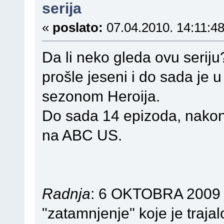
serija
«
poslato:
07.04.2010. 14:11:48
Da li neko gleda ovu serij
prošle jeseni i do sada je 
sezonom Heroija.
Do sada 14 epizoda, nakon
na ABC US.
Radnja
: 6 OKTOBRA 2009 ci
"zatamnjenje" koje je trajal