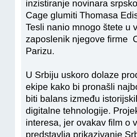
inzistiranje novinara srpsko
Cage glumiti Thomasa Edis
Tesli nanio mnogo štete u v
zaposlenik njegove firme 
Parizu.
U Srbiju uskoro dolaze prod
ekipe kako bi pronašli najbo
biti balans između istorijs
digitalne tehnologije. Proje
interesa, jer ovakav film o 
predstavlja prikazivanje Srb