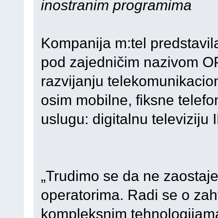
inostranim programima
Kompanija m:tel predstavila
pod zajedničim nazivom O
razvijanju telekomunikacion
osim mobilne, fiksne telefon
uslugu: digitalnu televiziju 
„Trudimo se da ne zaostaj
operatorima. Radi se o zah
kompleksnim tehnologijama, 