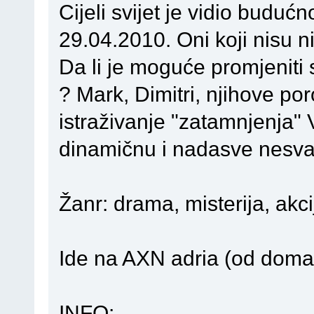
Cijeli svijet je vidio budućno
29.04.2010. Oni koji nisu niš
Da li je moguće promjeniti
? Mark, Dimitri, njihove por
istraživanje "zatamnjenja" 
dinamičnu i nadasve nesvak
Žanr: drama, misterija, akcij
Ide na AXN adria (od doma
INFO: