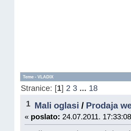
Teme - VLADIX
Stranice: [
1
]
2
3
...
18
1
Mali oglasi
/
Prodaja w
«
poslato:
24.07.2011. 17:33:08