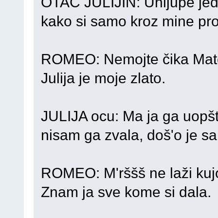
OTAC JULIJIN: Uhljupe jed
kako si samo kroz mine pro
ROMEO: Nemojte čika Mat
Julija je moje zlato.
JULIJA ocu: Ma ja ga uopš
nisam ga zvala, doš'o je s
ROMEO: M'rššš ne laži kuj
Znam ja sve kome si dala.