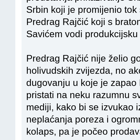
Srbin koji je promijenio tok 
Predrag Rajčić koji s bra
Savićem vodi produkcijsku 
Predrag Rajčić nije želio gov
holivudskih zvijezda, no ak
dugovanju u koje je zapao 
pristati na neku razumnu s
mediji, kako bi se izvukao
neplaćanja poreza i ogromn
kolaps, pa je počeo prodava