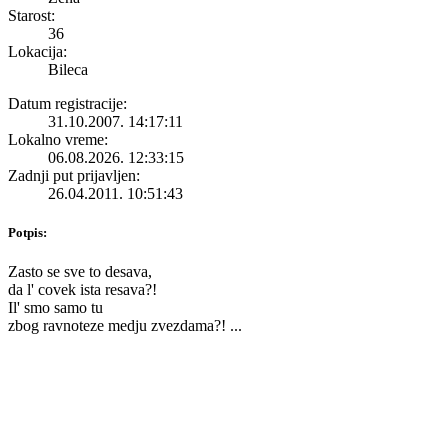
Starost:
36
Lokacija:
Bileca
Datum registracije:
31.10.2007. 14:17:11
Lokalno vreme:
06.08.2026. 12:33:15
Zadnji put prijavljen:
26.04.2011. 10:51:43
Potpis:
Zasto se sve to desava,
da l' covek ista resava?!
Il' smo samo tu
zbog ravnoteze medju zvezdama?! ...