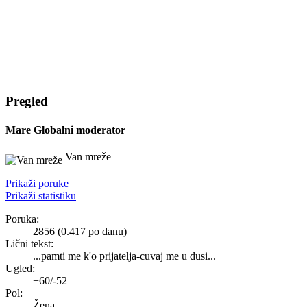
Pregled
Mare
Globalni moderator
Van mreže
Prikaži poruke
Prikaži statistiku
Poruka:
2856 (0.417 po danu)
Lični tekst:
...pamti me k'o prijatelja-cuvaj me u dusi...
Ugled:
+60/-52
Pol:
Žena