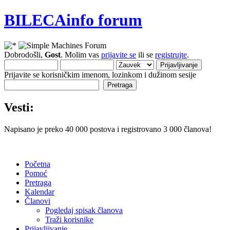
BILECAinfo forum
Dobrodošli,
Gost
. Molim vas
prijavite se
ili se
registrujte
.
Prijavite se korisničkim imenom, lozinkom i dužinom sesije
Vesti:
Napisano je preko 40 000 postova i registrovano 3 000 članova!
Početna
Pomoć
Pretraga
Kalendar
Članovi
Pogledaj spisak članova
Traži korisnike
Prijavljivanje