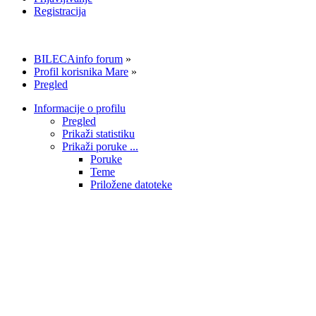
Registracija
BILECAinfo forum
»
Profil korisnika Mare
»
Pregled
Informacije o profilu
Pregled
Prikaži statistiku
Prikaži poruke ...
Poruke
Teme
Priložene datoteke