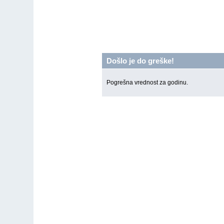
Došlo je do greške!
Pogrešna vrednost za godinu.