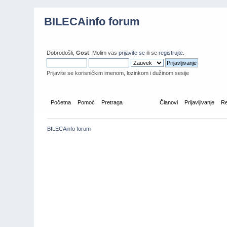
BILECAinfo forum
Dobrodošli,
Gost
. Molim vas
prijavite se
ili se
registrujte
.
Prijavite se korisničkim imenom, lozinkom i dužinom sesije
Početna
Pomoć
Pretraga
Kalendar
Članovi
Prijavljivanje
Re
BILECAinfo forum