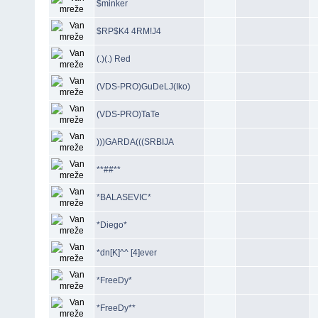
$minker
$RP$K4 4RM!J4
(.)(.) Red
(VDS-PRO)GuDeLJ(Iko)
(VDS-PRO)TaTe
)))GARDA(((SRBIJA
**##**
*BALASEVIC*
*Diego*
*dn[K]^^ [4]ever
*FreeDy*
*FreeDy**