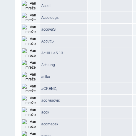
AcceL
Accotougs
accovaSl
AccuttSl
AcHiLLeS 13
Achtung
acika
aCKENZ;
aco.vujovic
acok
acomacak
acooo