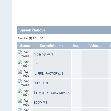
Spisak članova
Stranice: [
1
]
2
3
...
33
Status
Korisničko ime
Imejl
Vebsajt
!$ g@ngster !$
!-N-!
!.:::FIRM-FACTORY:::.!
!Alko TeSt!
$ E-v-@-D-e $eXy DeVill $
$COM@$