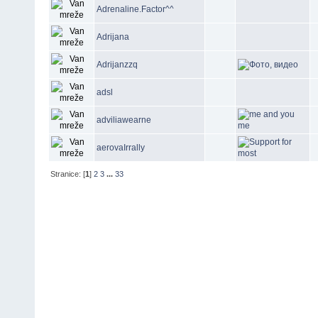
Adrenaline.Factor^^
Adrijana
Adrijanzzq
adsl
adviliawearne
aerovaIrrally
Stranice: [
1
]
2
3
...
33