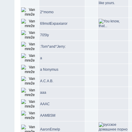
2*momo
69motExpaxiaror
705ty
:Tom*and*Jerry:
a
a Nonymus
A.C.A.B.
aaa
AAAC
AAMBSM
AaronEmelp