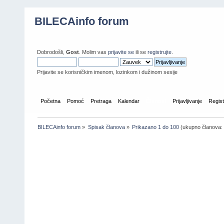
BILECAinfo forum
Dobrodošli,
Gost
. Molim vas
prijavite se
ili se
registrujte
.
Prijavite se korisničkim imenom, lozinkom i dužinom sesije
Početna
Pomoć
Pretraga
Kalendar
Članovi
Prijavljivanje
Regist
BILECAinfo forum
»
Spisak članova
»
Prikazano 1 do 100
(ukupno članova: