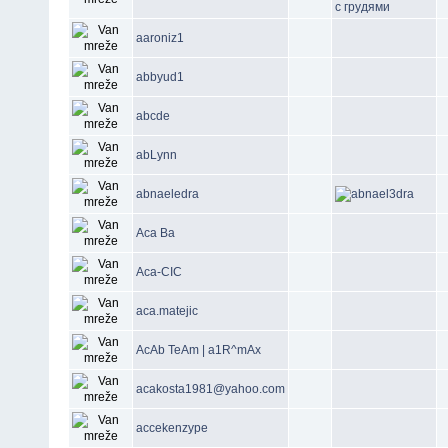
aaroniz1
abbyud1
abcde
abLynn
abnaeledra
Aca Ba
Aca-CIC
aca.matejic
AcAb TeAm | a1R^mAx
acakosta1981@yahoo.com
accekenzype