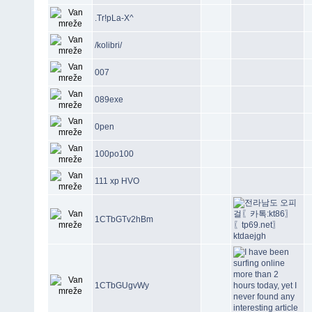
.Tr!pLa-X^
/kolibri/
007
089exe
0pen
100po100
111 xp HVO
1CTbGTv2hBm
1CTbGUgvWy