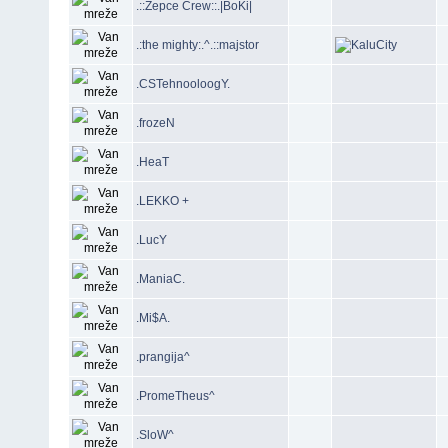
.::Zepce Crew::.|BoKi|
.:the mighty:.^.::majstor
.CSTehnooloogY.
.frozeN
.HeaT
.LEKKO +
.LucY
.ManiaC.
.Mi$A.
.prangija^
.PromeTheus^
.SloW^