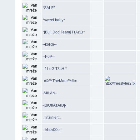
*SALE*
*sweet baby*
*[Bull Dog Team] FrAzEr*
--koRn--
--PoP--
-.* LoG!T3cH *.-
-=©™TheMare™®=-
-MILAN-
-|BiOhAzArD|-
.::Inzinjer::.
.::khsv00o::.