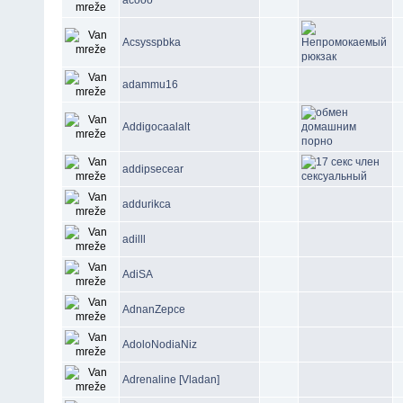
Acsysspbka
adammu16
Addigocaalalt
addipsecear
addurikca
adilll
AdiSA
AdnanZepce
AdoloNodiaNiz
Adrenaline [Vladan]