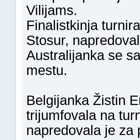
Vilijams.
Finalistkinja turn
Stosur, napredovala
Australijanka se 
mestu.
Belgijanka Žistin E
trijumfovala na tur
napredovala je za p