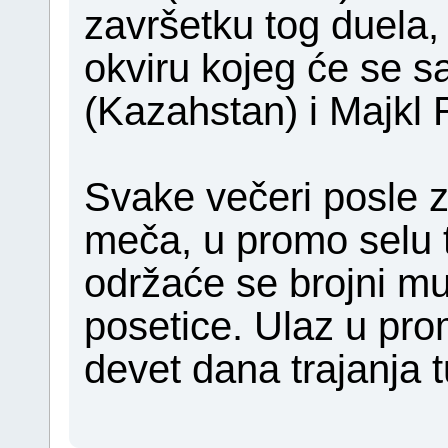
završetku tog duela, 
okviru kojeg će se s
(Kazahstan) i Majkl 
Svake večeri posle 
meča, u promo selu 
održaće se brojni mu
posetice. Ulaz u pro
devet dana trajanja t