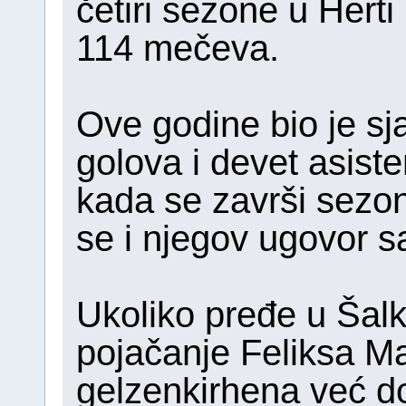
četiri sezone u Hert
114 mečeva.
Ove godine bio je sj
golova i devet asist
kada se završi sezo
se i njegov ugovor sa
Ukoliko pređe u Šalke
pojačanje Feliksa Ma
gelzenkirhena već d