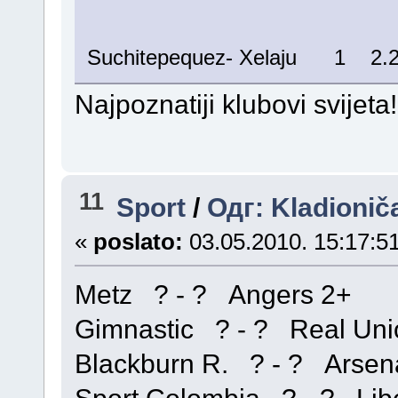
Suchitepequez- Xelaju 1 2.
Najpoznatiji klubovi svijeta!
11
Sport
/
Одг: Kladionič
«
poslato:
03.05.2010. 15:17:51
Metz ? - ? Angers 2+
Gimnastic ? - ? Real Uni
Blackburn R. ? - ? Arsen
Sport Colombia ? - ? Lib