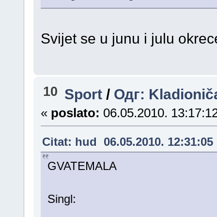
Svijet se u junu i julu okre
10
Sport
/
Одг: Kladionič
«
poslato:
06.05.2010. 13:17:12
Citat: hud 06.05.2010. 12:31:05
GVATEMALA
Singl: