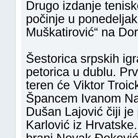
Drugo izdanje tenisk
počinje u ponedeljak
Muškatirović“ na Do
Šestorica srpskih igr
petorica u dublu. Pr
teren će Viktor Troic
Špancem Ivanom Nav
Dušan Lajović čiji je 
Karlović iz Hrvatske