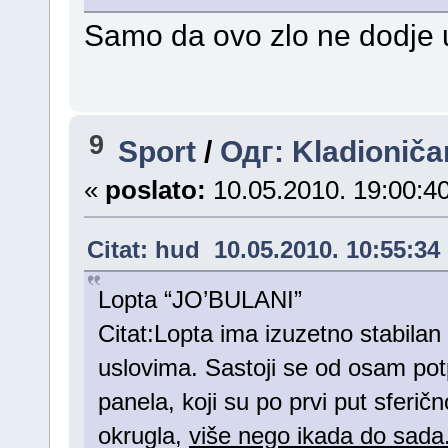
Samo da ovo zlo ne dodje 
9
Sport
/
Одг: Kladioniča
«
poslato:
10.05.2010. 19:00:40
Citat: hud 10.05.2010. 10:55:34
Lopta “JO’BULANI”
Citat:Lopta ima izuzetno stabilan
uslovima. Sastoji se od osam pot
panela, koji su po prvi put sferičn
okrugla,
više nego ikada do sada