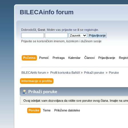
BILECAinfo forum
Dobrodošli,
Gost
. Molim vas
prijavite se
ili se
registrujte
.
Prijavite se korisničkim imenom, lozinkom i dužinom sesije
Početna
Pomoć
Pretraga
Kalendar
Članovi
Prijavljivanje
Regist
BILECAinfo forum
»
Profil korisnika BaNiX
»
Prikaži poruke 
»
Poruke
Informacije o profilu
Prikaži poruke
Ovaj odeljak vam dozvoljava da vidite sve poruke ovog člana. Imajte na umu
Poruke
Teme
Priložene datoteke