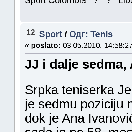
12
Sport
/
Одг: Tenis
«
poslato:
03.05.2010. 14:58:27
JJ i dalje sedma, 
Srpka teniserka Je
je sedmu poziciju n
dok je Ana Ivanovi