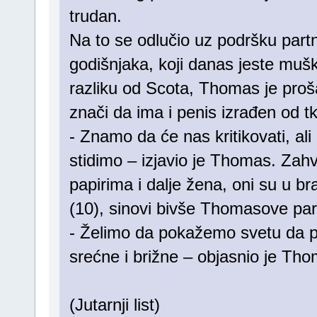
trudan.
Na to se odlučio uz podršku par
godišnjaka, koji danas jeste mušk
razliku od Scota, Thomas je proš
znači da ima i penis izrađen od t
- Znamo da će nas kritikovati, a
stidimo – izjavio je Thomas. Zahva
papirima i dalje žena, oni su u br
(10), sinovi bivše Thomasove par
- Želimo da pokažemo svetu da p
srećne i brižne – objasnio je Th
(Jutarnji list)