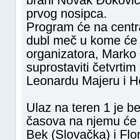
brani Novak Đoković 
prvog nosipca.
Program će na centra
dubl meč u kome će s
organizatora, Marko 
suprostaviti četvrtim
Leonardu Majeru i Ho
Ulaz na teren 1 je b
časova na njemu će p
Bek (Slovačka) i Flo