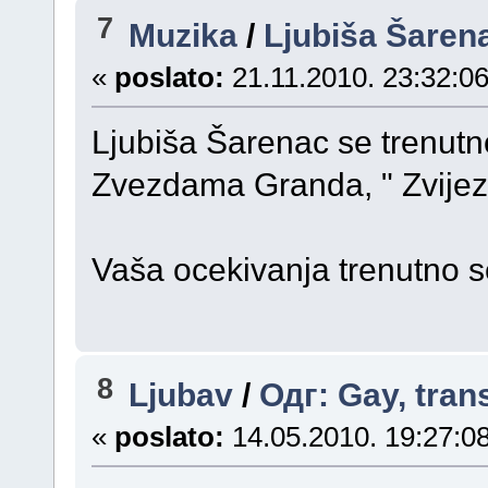
7
Muzika
/
Ljubiša Šaren
«
poslato:
21.11.2010. 23:32:06
Ljubiša Šarenac se trenutn
Zvezdama Granda, " Zvijezd
Vaša ocekivanja trenutno se
8
Ljubav
/
Одг: Gay, tran
«
poslato:
14.05.2010. 19:27:08