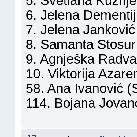
5. Svetlana Kuznje
6. Jelena Dementij
7. Jelena Janković 
8. Samanta Stosur 
9. Agnješka Radva
10. Viktorija Azare
58. Ana Ivanović (S
114. Bojana Jovano