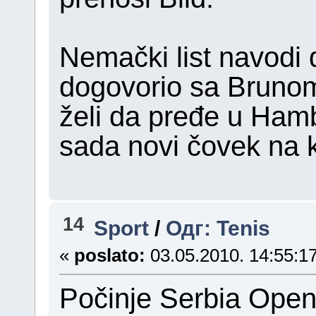
Nemački list navodi 
dogovorio sa Brunom
želi da pređe u Hamb
sada novi čovek na k
14
Sport
/
Одг: Tenis
«
poslato:
03.05.2010. 14:55:17
Počinje Serbia Ope