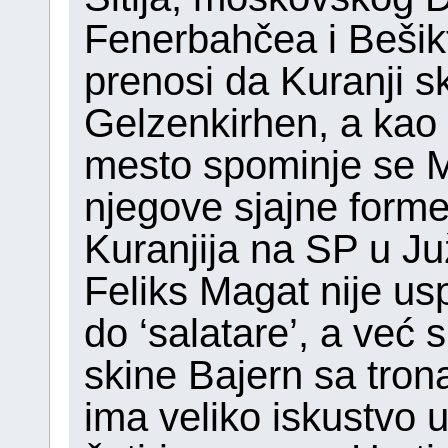
Fenerbahčea i Bešik
prenosi da Kuranji s
Gelzenkirhen, a kao 
mesto spominje se M
njegove sjajne forme
Kuranjija na SP u Ju
Feliks Magat nije u
do ‘salatare’, a već 
skine Bajern sa trona
ima veliko iskustvo u