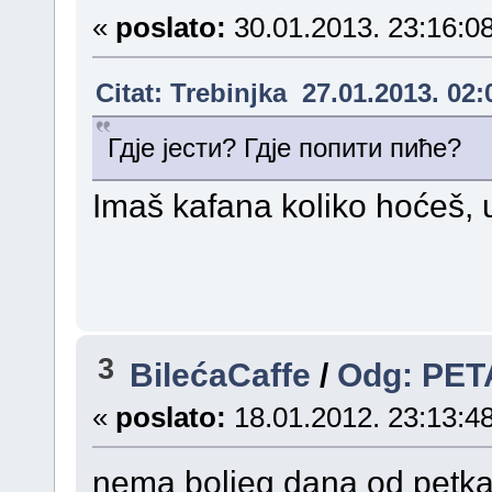
«
poslato:
30.01.2013. 23:16:08
Citat: Trebinjka 27.01.2013. 02:
Гдје јести? Гдје попити пиће?
Imaš kafana koliko hoćeš, 
3
BilećaCaffe
/
Odg: PET
«
poslato:
18.01.2012. 23:13:48
nema boljeg dana od petk