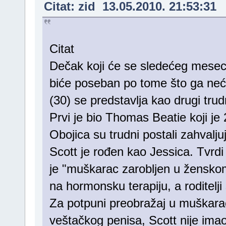
Citat: zid 13.05.2010. 21:53:31
Citat
Dečak koji će se sledećeg meseca
biće poseban po tome što ga neć
(30) se predstavlja kao drugi tru
Prvi je bio Thomas Beatie koji je 
Obojica su trudni postali zahvalju
Scott je rođen kao Jessica. Tvrdi
je "muškarac zarobljen u ženskom 
na hormonsku terapiju, a roditelji 
Za potpuni preobražaj u muškarac
veštačkog penisa, Scott nije im