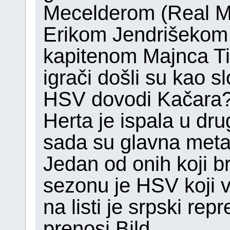
Mecelderom (Real M
Erikom Jendrišekom (
kapitenom Majnca T
igrači došli su kao s
HSV dovodi Kačara
Herta je ispala u drug
sada su glavna meta
Jedan od onih koji b
sezonu je HSV koji ve
na listi je srpski re
prenosi Bild.