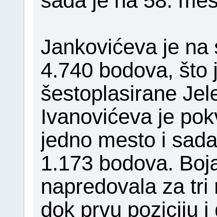
sada je na 58. mes
Jankovićeva je na 
4.740 bodova, što 
šestoplasirane Je
Ivanovićeva je pok
jedno mesto i sada 
1.173 bodova. Boj
napredovala za tri 
dok prvu poziciju i