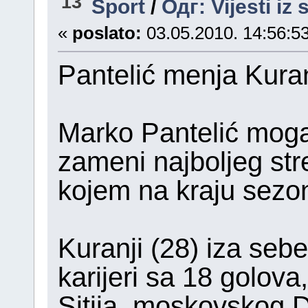
13
Sport
/
Одг: Vijesti iz
«
poslato:
03.05.2010. 14:56:53
Pantelić menja Kuran
Marko Pantelić moga
zameni najboljeg str
kojem na kraju sezon
Kuranji (28) iza seb
karijeri sa 18 golova
Sitija, moskovskog D