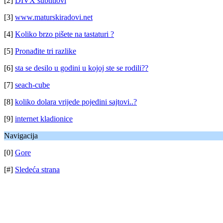
[2]
DIVX subtitlovi
[3]
www.maturskiradovi.net
[4]
Koliko brzo pišete na tastaturi ?
[5]
Pronađite tri razlike
[6]
sta se desilo u godini u kojoj ste se rodili??
[7]
seach-cube
[8]
koliko dolara vrijede pojedini sajtovi..?
[9]
internet kladionice
Navigacija
[0]
Gore
[#]
Sledeća strana