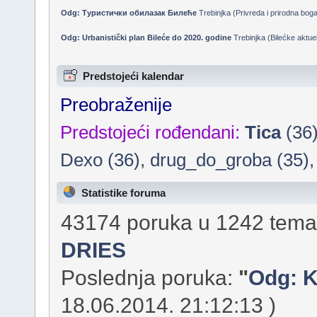
Odg: Туристички обилазак Билеће
Trebinjka
(
Privreda i prirodna bog
Odg: Urbanistički plan Bileće do 2020. godine
Trebinjka
(
Bilećke aktuel
Predstojeći kalendar
Preobraženije
Predstojeći rođendani:
Tica
(36
Dexo (36)
,
drug_do_groba (35)
Statistike foruma
43174 poruka u 1242 tema 
DRIES
Poslednja poruka:
"
Odg: K
18.06.2014. 21:12:13 )