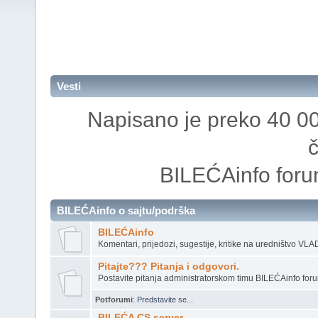
Vesti
Napisano je preko 40 00
č
BILEĆAinfo forum
BILEĆAinfo o sajtu/podrška
BILEĆAinfo
Komentari, prijedozi, sugestije, kritike na uredništvo VL
Pitajte??? Pitanja i odgovori.
Postavite pitanja administratorskom timu BILEĆAinfo for
Potforumi
:
Predstavite se...
BILEĆA CS server