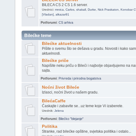
BILECA CS 2 CS 1.6 server.
Urednici:
mrvica
,
Carlos
,
shakall
,
Durke
,
Nick Praskaton
,
Konobar 
[Vladan]
,
alkazar91
Potforumi
:
CS arhiva
Bilećke teme
Bilećke aktuelnosti
Pišite o svemu što se dešava u gradu. Novosti i kako sa
aktuelnosti.
Bilećke priče
Napišite neku priču o Bileći i najbolje objavljujemo na na
sajta.
Potforumi
:
Privreda i prirodna bogatstva
Noćni život Bileće
Izlasci, noćni život u našem gradu.
BilećaCaffe
Ćaskajte i zabavite se...uz teme koje Vi izaberete.
Urednik:
Jelena
Potforumi
:
Bilećko "blejanje"
Politika
Stranke, rad bilećke opštine, svjetska politika i ostalo...