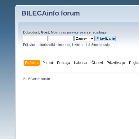
BILECAinfo forum
Dobrodošli,
Gost
. Molim vas
prijavite se
ili se
registrujte
.
Prijavite se korisničkim imenom, lozinkom i dužinom sesije
Početna
Pomoć
Pretraga
Kalendar
Članovi
Prijavljivanje
Regist
BILECAinfo forum