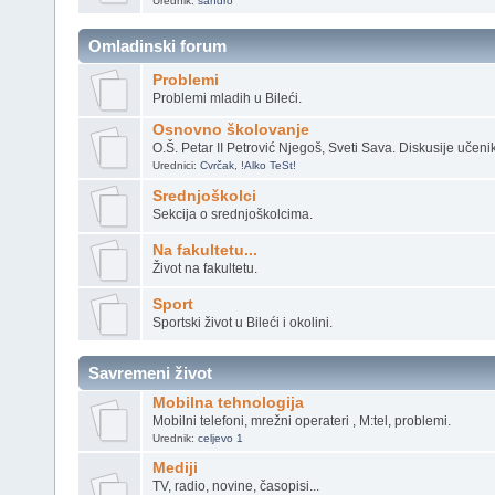
Urednik:
sandro
Omladinski forum
Problemi
Problemi mladih u Bileći.
Osnovno školovanje
O.Š. Petar II Petrović Njegoš, Sveti Sava. Diskusije učeni
Urednici:
Cvrčak
,
!Alko TeSt!
Srednjoškolci
Sekcija o srednjoškolcima.
Na fakultetu...
Život na fakultetu.
Sport
Sportski život u Bileći i okolini.
Savremeni život
Mobilna tehnologija
Mobilni telefoni, mrežni operateri , M:tel, problemi.
Urednik:
celjevo 1
Mediji
TV, radio, novine, časopisi...