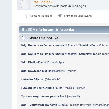
Mali oglasi
Besplatno postavite poslovni mali oglas.
Nema novih poruka
Forum za preusmeravanje
BILECAinfo forum - info centar
Skorašnje poruke
Odg: Konkurs za Prvi medjunarodni festival "Stanislav Prepek"
ileca
Odg: Konkurs za Prvi medjunarodni festival "Stanislav Prepek"
ileca
Odg: Kladioničar HUD...
hud
(
Sport
)
Odg: Download muzika
maximilijan0
(
Muzika
)
Ljekovito Bilje
hud
(
BilećaCaffe
)
Туристичка разгледница Гацка
Trebinjka
(
Lifestyle
)
Српска - национална ревија
Trebinjka
(
Mediji
)
Odg: Туристички обилазак Билеће
Trebinjka
(
Privreda i prirodna bog