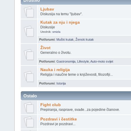
Društvo
Ljubav
Diskusija na temu "ljubav".
Kutak za nju i njega
Diskusije
Urednik:
smizla
Potforumi
:
Muški kutak
,
Ženski kutak
Život
Generalno o životu.
Potforumi
:
Gastronomija
,
Lifestyle
,
Auto-moto svijet
Nauka i religija
Religija i naučne teme o književosti, filozofiji...
Potforumi
:
Istorija
Ostalo
Fight club
Prepiranja, rasprave, svađe...za pojedine članove.
Pozdravi i čestitke
Pozdravi je pozdravi...