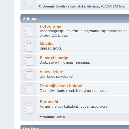
Potforumi
:
Satelitska i zemaljska televizija.
,
VLADIX SAT forum
Zabava
Fotografije
Vaše fotografije...priložite ih, najzanimljivije stavljamo na 
Urednici:
ZOXL
,
dead
Muzika
Smisao života.
Filmovi i serije
Diskusija o filmovima i serijama.
Vicevi i šale
Udri brigu na veselje!
Zanimljivi web linkovi
Zanimljivi i korisni web linkovi na internetu.
Forumaši
Forum igre tipa kaladont, rebusi, asocijacije...
Potforumi
:
Ostalo