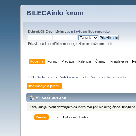
BILECAinfo forum
Dobrodošli,
Gost
. Molim vas
prijavite se
ili se
registrujte
.
Prijavite se korisničkim imenom, lozinkom i dužinom sesije
Početna
Pomoć
Pretraga
Kalendar
Članovi
Prijavljivanje
Re
BILECAinfo forum
»
Profil korisnika zid
»
Prikaži poruke 
»
Poruke
Informacije o profilu
Prikaži poruke
Ovaj odeljak vam dozvoljava da vidite sve poruke ovog člana. Imajte na 
Poruke
Teme
Priložene datoteke