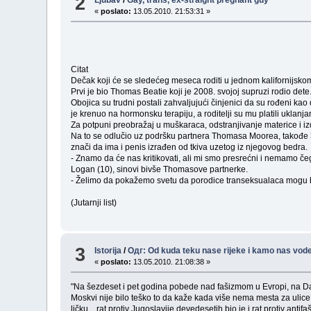
2
«
poslato:
13.05.2010. 21:53:31 »
Citat
Dečak koji će se sledećeg meseca roditi u jednom kalifornijsko
Prvi je bio Thomas Beatie koji je 2008. svojoj supruzi rodio dete
Obojica su trudni postali zahvaljujući činjenici da su rođeni kao
je krenuo na hormonsku terapiju, a roditelji su mu platili uklanjan
Za potpuni preobražaj u muškaraca, odstranjivanje materice i i
Na to se odlučio uz podršku partnera Thomasa Moorea, takođe 30
znači da ima i penis izrađen od tkiva uzetog iz njegovog bedra.
- Znamo da će nas kritikovati, ali mi smo presrećni i nemamo čega
Logan (10), sinovi bivše Thomasove partnerke.
- Želimo da pokažemo svetu da porodice transeksualaca mogu bi
(Jutarnji list)
3
Istorija
/
Одг: Od kuda teku nase rijeke i kamo nas vod
«
poslato:
13.05.2010. 21:08:38 »
"Na šezdeset i pet godina pobede nad fašizmom u Evropi, na D
Moskvi nije bilo teško to da kaže kada više nema mesta za ulice 
ličku... rat protiv Jugoslavije devedesetih bio je i rat protiv antif