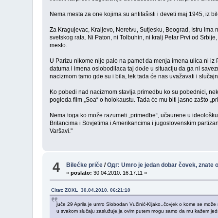
Nema mesta za one kojima su antifašisti i deveti maj 1945, iz b
Za Kragujevac, Kraljevo, Neretvu, Sutjesku, Beograd, Istru ima
svetskog rata. Ni Paton, ni Tolbuhin, ni kralj Petar Prvi od Srb
mesto.
U Parizu nikome nije palo na pamet da menja imena ulica ni iz Prvog
datuma i imena oslobodilaca taj dođe u situaciju da ga ni save
nacizmom tamo gde su i bila, tek tada će nas uvažavati i slučaj
Ko pobedi nad nacizmom stavlja primedbu ko su pobednici, neka pro
pogleda film „Soa“ o holokaustu. Tada će mu biti jasno zašto 
Nema toga ko može razumeti „primedbe“, učaurene u ideološku p
Britancima i Sovjetima i Amerikancima i jugoslovenskim partizan
Varšavi."
4
Bilećke priče
/
Одг: Umro je jedan dobar čovek, znate 
«
poslato:
30.04.2010. 16:17:11 »
Citat: ZOXL 30.04.2010. 06:21:10
juče 29 Aprila je umro Slobodan Vučinić-Kljako..čovjek o kome se može mnogo
u svakom slučaju zaslužuje.ja ovim putem mogu samo da mu kažem jedno 