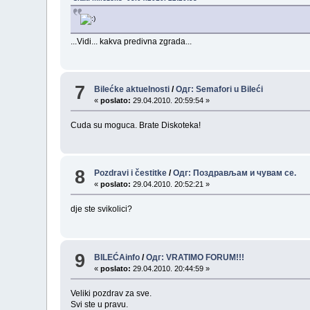
...Vidi... kakva predivna zgrada...
7
Bilećke aktuelnosti
/
Одг: Semafori u Bileći
«
poslato:
29.04.2010. 20:59:54 »
Cuda su moguca. Brate Diskoteka!
8
Pozdravi i čestitke
/
Одг: Поздрављам и чувам се.
«
poslato:
29.04.2010. 20:52:21 »
dje ste svikolici?
9
BILEĆAinfo
/
Одг: VRATIMO FORUM!!!
«
poslato:
29.04.2010. 20:44:59 »
Veliki pozdrav za sve.
Svi ste u pravu.