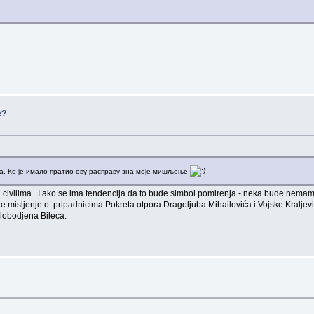
e?
а. Ко је имало пратио ову расправу зна моје мишљење
 civilima. I ako se ima tendencija da to bude simbol pomirenja - neka bude nemam n
oje misljenje o pripadnicima Pokreta otpora Dragoljuba Mihailovića i Vojske Kraljev
slobodjena Bileca.