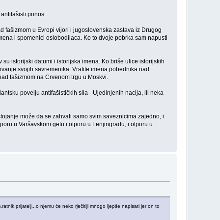
antifašisti ponos.
d fašizmom u Evropi vijori i jugoslovenska zastava iz Drugog
go imena i spomenici oslobodilaca. Ko to dvoje pobrka sam napusti
u istorijski datumi i istorijska imena. Ko briše ulice istorijskih
tovanje svojih savremenika. Vratite imena pobednika nad
de nad fašizmom na Crvenom trgu u Moskvi.
sku povelju antifašističkih sila - Ujedinjenih nacija, ili neka
tojanje može da se zahvali samo svim saveznicima zajedno, i
poru u Varšavskom getu i otporu u Lenjingradu, i otporu u
tnik,prijatelj...o njemu će neko rječitiji mnogo ljepše napisati jer on to