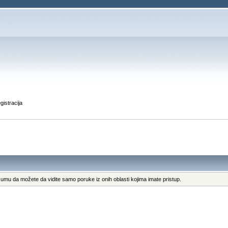
gistracija
umu da možete da vidite samo poruke iz onih oblasti kojima imate pristup.