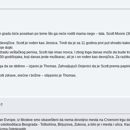
m gradu biće poseban po tome što ga neće roditi mama nego – tata. Scott Moore (30
.
 devojčice. Scott je rođen kao Jessica. Tvrdi da je sa 11 godina prvi put shvatio ka
je dojki.
zdradu veštačkog penisa, Scott nije imao novca. I zbog toga danas može da bude tr
-godišnjaka, koji danas jeste muškarac, ali je i on rođen kao devojčica. Za razli
 da se stidimo – izjavio je Thomas. Zahvaljujući činjenici da je Scott prema papirim
ti zdrave, srećne i brižne – objasnio je Thomas.
e?
an Evrope, iz Moskve smo obavešteni da nema dovoljno mesta na Crvenom trgu da b
oslobodilaca Beograda - Tolbuhina, Birjuzova, Zukova, a bilo je i mesta i ulica. Kao 
ašizma četrdesetih.