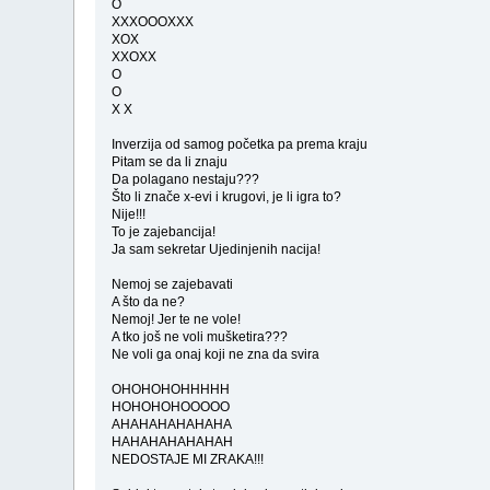
O
XXXOOOXXX
XOX
XXOXX
O
O
X X
Inverzija od samog početka pa prema kraju
Pitam se da li znaju
Da polagano nestaju???
Što li znače x-evi i krugovi, je li igra to?
Nije!!!
To je zajebancija!
Ja sam sekretar Ujedinjenih nacija!
Nemoj se zajebavati
A što da ne?
Nemoj! Jer te ne vole!
A tko još ne voli mušketira???
Ne voli ga onaj koji ne zna da svira
OHOHOHOHHHHH
HOHOHOHOOOOO
AHAHAHAHAHAHA
HAHAHAHAHAHAH
NEDOSTAJE MI ZRAKA!!!