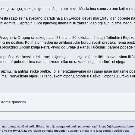
ilo kog razloga, sa kojim god objašnjenjem mrski. Mesta ima samo za one kojima su 
 mesta i zato se na svečanoj paradi na Dan Evrope, deveti maj 1945, dan pobede na
ije, ni Admiral Geprat, ni ulice njihovog imena nisu zabran ideologije, ni pizme, ne
, ni iz Drugog svetskog rata. I 27. mart i 20. oktobar i 9. maj i Tolbuhin i Birjuzov s
znici ne poštuju. Ko ima primedbu na antifašističku borbu svojih predaka nema poš
ni prolaznici Ulicom kralja Petra Prvog od Srbije u Parizu i učesnici parade pobe
čita Moskovsku deklaraciju Ujedinjenih nacija, o (nacističkim) zverstvima ili Atlant
„primedbe“ pobednicima nad nacizmom niko ne razume, ni „primedbe“, ni njega.
izmu, na antifašističke pretke. To je nerazumevanje da i samo naše današnje pos
ima i Norveškom otporu i Francuskom otporu, otporu u Češkoj i otporu u Grčkoj i ot
o kome govorim.
 toga ispričati.veliki Bilećanin prije svega,kulturni i prosvjetni radnik,stručnjak,sportista,boem,ra
veliko HVALA za sve divne trenutke provedene zajedno.Neka ti je laka zemlja i vječni pokoj