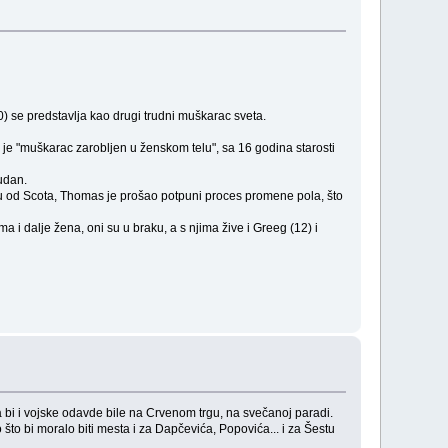
) se predstavlja kao drugi trudni muškarac sveta.
ko je "muškarac zarobljen u ženskom telu", sa 16 godina starosti
udan.
ku od Scota, Thomas je prošao potpuni proces promene pola, što
a i dalje žena, oni su u braku, a s njima žive i Greeg (12) i
i i vojske odavde bile na Crvenom trgu, na svečanoj paradi.
što bi moralo biti mesta i za Dapčevića, Popovića... i za Šestu