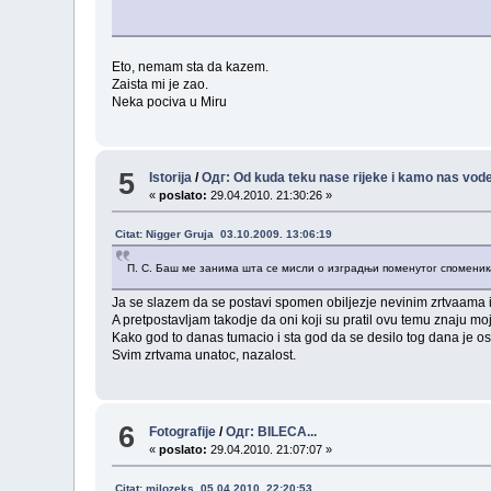
Eto, nemam sta da kazem.
Zaista mi je zao.
Neka pociva u Miru
5
Istorija
/
Одг: Od kuda teku nase rijeke i kamo nas vod
«
poslato:
29.04.2010. 21:30:26 »
Citat: Nigger Gruja 03.10.2009. 13:06:19
П. С. Баш ме занима шта се мисли о изградњи поменутог споменик
Ja se slazem da se postavi spomen obiljezje nevinim zrtvaama i
A pretpostavljam takodje da oni koji su pratil ovu temu znaju m
Kako god to danas tumacio i sta god da se desilo tog dana je o
Svim zrtvama unatoc, nazalost.
6
Fotografije
/
Одг: BILECA...
«
poslato:
29.04.2010. 21:07:07 »
Citat: milozeks 05.04.2010. 22:20:53