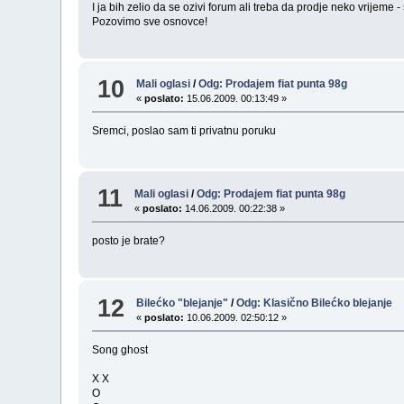
I ja bih zelio da se ozivi forum ali treba da prodje neko vrijeme
Pozovimo sve osnovce!
10
Mali oglasi
/
Odg: Prodajem fiat punta 98g
«
poslato:
15.06.2009. 00:13:49 »
Sremci, poslao sam ti privatnu poruku
11
Mali oglasi
/
Odg: Prodajem fiat punta 98g
«
poslato:
14.06.2009. 00:22:38 »
posto je brate?
12
Bilećko "blejanje"
/
Odg: Klasično Bilećko blejanje
«
poslato:
10.06.2009. 02:50:12 »
Song ghost
X X
O