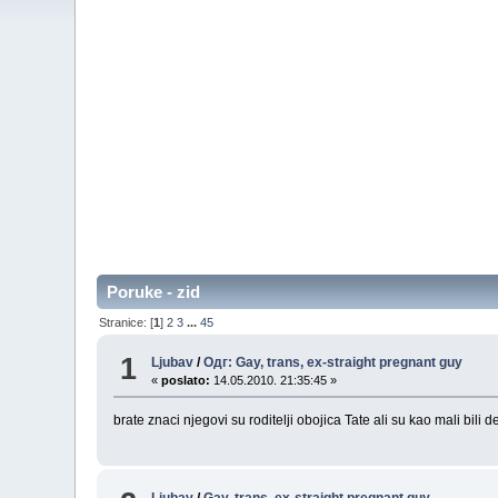
Poruke - zid
Stranice: [
1
]
2
3
...
45
1
Ljubav
/
Одг: Gay, trans, ex-straight pregnant guy
«
poslato:
14.05.2010. 21:35:45 »
brate znaci njegovi su roditelji obojica Tate ali su kao mali bili
Ljubav
/
Gay, trans, ex-straight pregnant guy