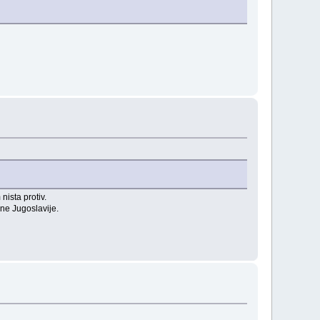
ista protiv.
ine Jugoslavije.