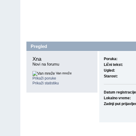
Pregled
Xna 
Poruka:
Novi na forumu
Lični tekst:
Ugled:
Van mreže
Starost:
Prikaži poruke
Prikaži statistiku
Datum registracije
Lokalno vreme:
Zadnji put prijavlje