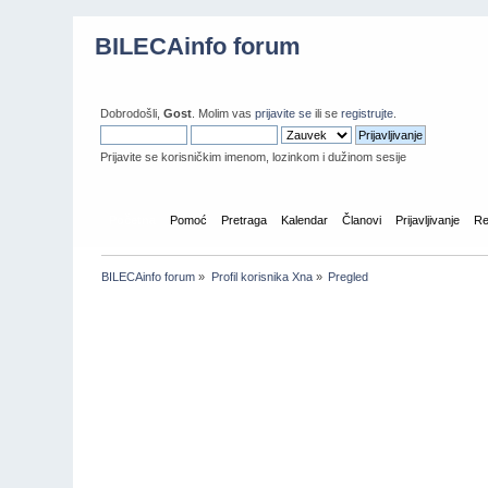
BILECAinfo forum
Dobrodošli,
Gost
. Molim vas
prijavite se
ili se
registrujte
.
Prijavite se korisničkim imenom, lozinkom i dužinom sesije
Početna
Pomoć
Pretraga
Kalendar
Članovi
Prijavljivanje
Re
BILECAinfo forum
»
Profil korisnika Xna
»
Pregled
Informacije o profilu