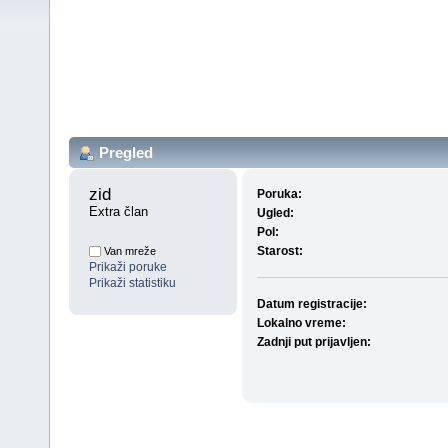
Pregled
zid 
Poruka:
Extra član
Ugled:
Pol:
Starost:
Van mreže
Prikaži poruke
Prikaži statistiku
Datum registracije:
Lokalno vreme:
Zadnji put prijavljen: