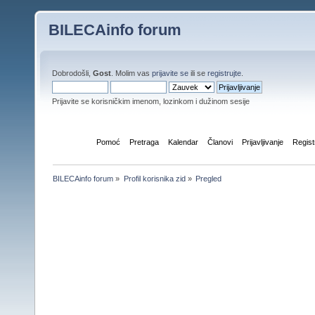
BILECAinfo forum
Dobrodošli,
Gost
. Molim vas
prijavite se
ili se
registrujte
.
Prijavite se korisničkim imenom, lozinkom i dužinom sesije
Početna
Pomoć
Pretraga
Kalendar
Članovi
Prijavljivanje
Regist
BILECAinfo forum
»
Profil korisnika zid
»
Pregled
Informacije o profilu