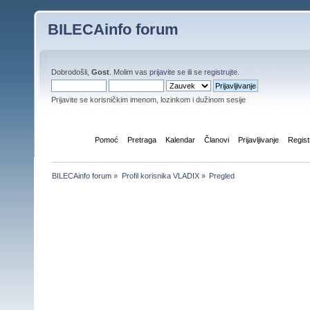
BILECAinfo forum
Dobrodošli,
Gost
. Molim vas
prijavite se
ili se
registrujte
.
Prijavite se korisničkim imenom, lozinkom i dužinom sesije
Početna
Pomoć
Pretraga
Kalendar
Članovi
Prijavljivanje
Regist
BILECAinfo forum
»
Profil korisnika VLADIX
»
Pregled
Informacije o profilu