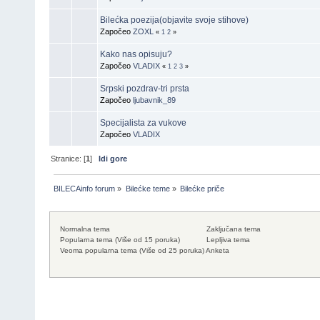
Bilećka poezija(objavite svoje stihove)
Započeo
ZOXL
«
1
2
»
Kako nas opisuju?
Započeo
VLADIX
«
1
2
3
»
Srpski pozdrav-tri prsta
Započeo
ljubavnik_89
Specijalista za vukove
Započeo
VLADIX
Stranice: [
1
]
Idi gore
BILECAinfo forum
»
Bilećke teme
»
Bilećke priče
Normalna tema
Zaključana tema
Popularna tema (Više od 15 poruka)
Lepljiva tema
Veoma popularna tema (Više od 25 poruka)
Anketa