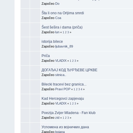
Započeo
Do
Šta li ono na Orljima smrdi
Započeo
Coa
Šest šešira i dama (priča)
Započeo
lun
«
1
2
3
»
istorija bilece
Započeo
ljubavnik_89
Priča
Započeo
VLADIX
«
1
2
3
»
ДОГАЂАЈ КОД ЂУРЂЕВЕ ЦРКВЕ
Započeo
sitnica..
Bilecki tracevi bez granica...
Započeo
Pravi POP
«
1
2
3
4
»
Kad Hercegovci zapjevaju
Započeo
VLADIX
«
1
2
3
»
Poezija Zvijer Mladena - Fan klub
Započeo
zid
«
1
2
3
»
Успомена из војничких дана
Započeo
bojana