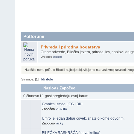
Potforumi
Privreda i prirodna bogatstva
Grane privrede, Bilećko jezero, priroda, lov, ribolov i drug
Urednik:
lakiboj
Napišite neku priču o Bileći i najbolje objavljujemo na naslovnoj stranici ovog
Stranice: [
1
]
Idi dole
Naslov
/
Započeo
0 članova i 1 gost pregledaju ovaj forum.
Granica između CG i BIH
Započeo
VLADIX
Umro je jedan dobar čovek, znate o kome govorim.
Započeo
lacky
BILEĆKA RASKRŠĆA ( nova knjiga)