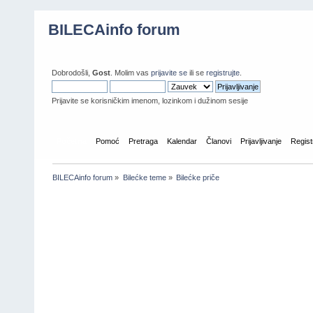
BILECAinfo forum
Dobrodošli,
Gost
. Molim vas
prijavite se
ili se
registrujte
.
Prijavite se korisničkim imenom, lozinkom i dužinom sesije
Početna
Pomoć
Pretraga
Kalendar
Članovi
Prijavljivanje
Regist
BILECAinfo forum
»
Bilećke teme
»
Bilećke priče