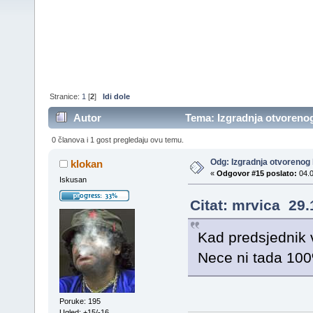
Stranice:
1
[
2
]
Idi dole
Autor
Tema: Izgradnja otvorenog
0 članova i 1 gost pregledaju ovu temu.
Odg: Izgradnja otvorenog
klokan
«
Odgovor #15 poslato:
04.0
Iskusan
Citat: mrvica 29.
Kad predsjednik 
Nece ni tada 10
Poruke: 195
Ugled: +15/-16