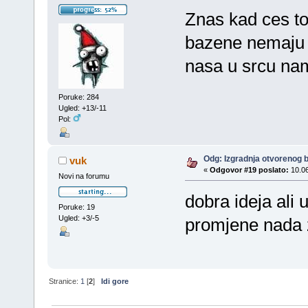
Znas kad ces to
bazene nemaju n
nasa u srcu nam
Poruke: 284
Ugled: +13/-11
Pol:
Odg: Izgradnja otvorenog 
vuk
«
Odgovor #19 poslato:
10.06
Novi na forumu
dobra ideja ali 
Poruke: 19
Ugled: +3/-5
promjene nada 
Stranice:
1
[
2
]
Idi gore