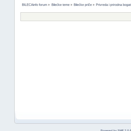
BILECAinfo forum
»
Bilećke teme
»
Bilećke priče
»
Privreda i prirodna boga
Powered by SMF 2.0.