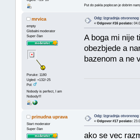
Put do pakla poplocan je dobrim nam
Odg: Izgradnja otvorenog
mrvica
«
Odgovor #16 poslato:
04.0
empty
Globalni moderator
A boga mi nije t
Super član
obezbjede a naro
bazenom a ne vi
Poruke: 1180
Ugled: +132/-25
Pol:
Nobody is perfect, I am
Nobody!!!
Odg: Izgradnja otvorenog
prinudna uprava
«
Odgovor #17 poslato:
23.0
Start moderator
Super član
ako se vec razm