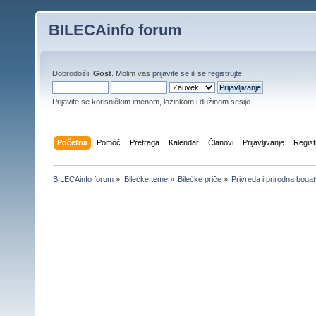
BILECAinfo forum
Dobrodošli,
Gost
. Molim vas
prijavite se
ili se
registrujte
.
Prijavite se korisničkim imenom, lozinkom i dužinom sesije
Početna
Pomoć
Pretraga
Kalendar
Članovi
Prijavljivanje
Regist
BILECAinfo forum
»
Bilećke teme
»
Bilećke priče
»
Privreda i prirodna boga