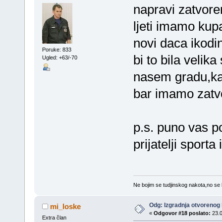
napravi zatvore
ljeti imamo kup
novi daca ikodin
Poruke: 833
bi to bila velik
Ugled: +63/-70
nasem gradu,ka
bar imamo zatvo
p.s. puno vas po
prijatelji sporta 
Ne bojim se tudjinskog nakota,no se 
Odg: Izgradnja otvorenog
mi_loske
«
Odgovor #18 poslato:
23.0
Extra član