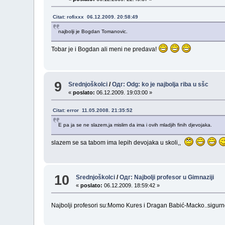
Citat: rofixxx 06.12.2009. 20:58:49
najbolji je Bogdan Tomanovic.
Tobar je i Bogdan ali meni ne predava!
9
Srednjoškolci
/
Одг: Odg: ko je najbolja riba u sšc
«
poslato:
06.12.2009. 19:03:00 »
Citat: error 11.05.2008. 21:35:52
E pa ja se ne slazem,ja mislim da ima i ovih mladjih finih djevojaka.
slazem se sa tabom ima lepih devojaka u skoli,,
10
Srednjoškolci
/
Одг: Najbolji profesor u Gimnaziji
«
poslato:
06.12.2009. 18:59:42 »
Najbolji profesori su:Momo Kures i Dragan Babić-Macko..sigurnoo