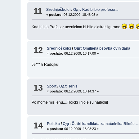
11
Srednjoškolci
/
Одг: Kad bi bio profesor...
«
poslato:
06.12.2009. 18:48:03 »
Kad bi bio Profesor ucenicima bi bilo ekstra!sigurnoo
12
Srednjoškolci
/
Одг: Omiljena psovka ovih dana
«
poslato:
06.12.2009. 18:17:00 »
Je*** ti Radojku!
13
Sport
/
Одг: Tenis
«
poslato:
06.12.2009. 18:14:37 »
Po mome misljenu....Troicki i Nole su najbolji!
14
Politika
/
Одг: Četiri kandidata za načelnika Bileće ...
«
poslato:
06.12.2009. 18:08:23 »