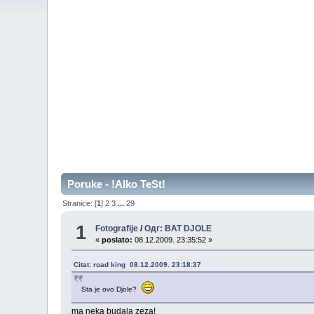
Poruke - !Alko TeSt!
Stranice: [
1
]
2
3
...
29
1
Fotografije
/
Одг: BAT DJOLE
«
poslato:
08.12.2009. 23:35:52 »
Citat: road king 08.12.2009. 23:18:37
Sta je ovo Djole?
ma neka budala zeza!