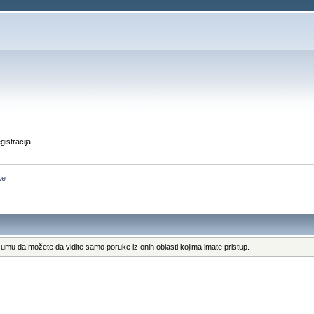
gistracija
ke
umu da možete da vidite samo poruke iz onih oblasti kojima imate pristup.