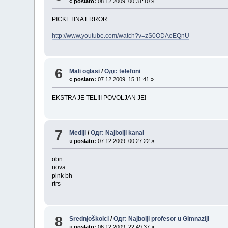
«
poslato:
08.12.2009. 00:31:10 »
PICKETINA ERROR
http://www.youtube.com/watch?v=zS0ODAeEQnU
6
Mali oglasi
/
Одг: telefoni
«
poslato:
07.12.2009. 15:11:41 »
EKSTRA JE TEL!!I POVOLJAN JE!
7
Mediji
/
Одг: Najbolji kanal
«
poslato:
07.12.2009. 00:27:22 »
obn
nova
pink bh
rtrs
8
Srednjoškolci
/
Одг: Najbolji profesor u Gimnaziji
«
poslato:
06.12.2009. 22:49:37 »