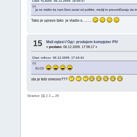
Citat: VLADIX 06.12.2009. 18:00:57
ja ne mislim da nam život zavisi od politike, mediji to preuveličavaju da i
Tako je upravo tako je vladix-s..........
15
Mali oglasi
/
Одг: prodajem kompjuter PIV
«
poslato:
06.12.2009. 17:58:17 »
Citat: rofixxx 06.12.2009. 17:24:41
ELCD
sta je tebi smesno???
Stranice: [
1
]
2
3
...
29