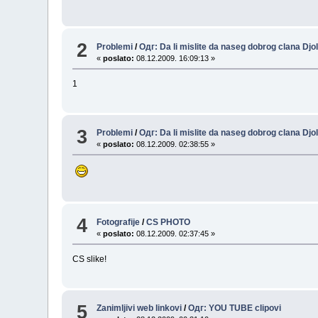
2
Problemi
/
Одг: Da li mislite da naseg dobrog clana Djoli
«
poslato:
08.12.2009. 16:09:13 »
1
3
Problemi
/
Одг: Da li mislite da naseg dobrog clana Djoli
«
poslato:
08.12.2009. 02:38:55 »
4
Fotografije
/
CS PHOTO
«
poslato:
08.12.2009. 02:37:45 »
CS slike!
5
Zanimljivi web linkovi
/
Одг: YOU TUBE clipovi