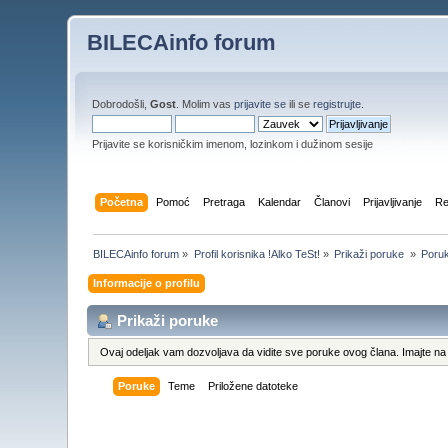
BILECAinfo forum
Dobrodošli,
Gost
. Molim vas
prijavite se
ili se
registrujte
.
Prijavite se korisničkim imenom, lozinkom i dužinom sesije
Početna
Pomoć
Pretraga
Kalendar
Članovi
Prijavljivanje
Re
BILECAinfo forum
»
Profil korisnika !Alko TeSt!
»
Prikaži poruke 
»
Poru
Informacije o profilu
Prikaži poruke
Ovaj odeljak vam dozvoljava da vidite sve poruke ovog člana. Imajte na 
Poruke
Teme
Priložene datoteke