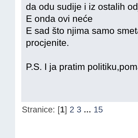
da odu sudije i iz ostalih od
E onda ovi neće
E sad što njima samo smeta
procjenite.
P.S. I ja pratim politiku,po
Stranice: [
1
]
2
3
...
15