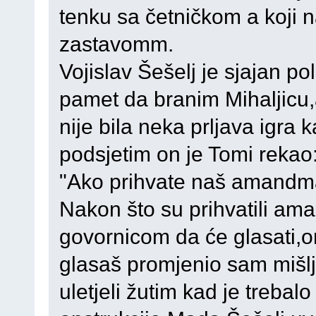
tenku sa četničkom a koji 
zastavomm.
Vojislav Šešelj je sjajan po
pamet da branim Mihaljicu,
nije bila neka prljava igr
podsjetim on je Tomi rekao
"Ako prihvate naš amandm
Nakon što su prihvatili a
govornicom da će glasati,o
glasaš promjenio sam mišlje
uletjeli žutim kad je trebal