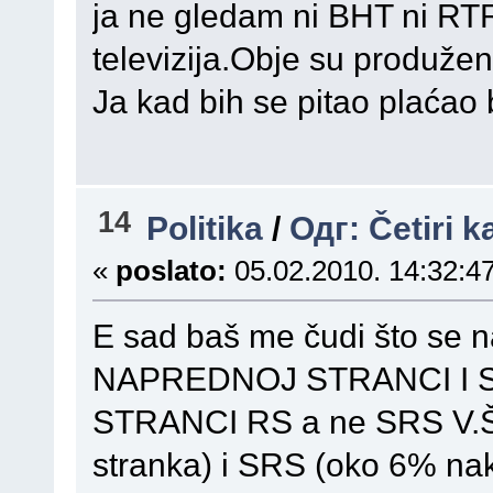
ja ne gledam ni BHT ni RTR
televizija.Obje su produžena
Ja kad bih se pitao plaćao
14
Politika
/
Одг: Četiri k
«
poslato:
05.02.2010. 14:32:47
E sad baš me čudi što se
NAPREDNOJ STRANCI I 
STRANCI RS a ne SRS V.Š
stranka) i SRS (oko 6% nak