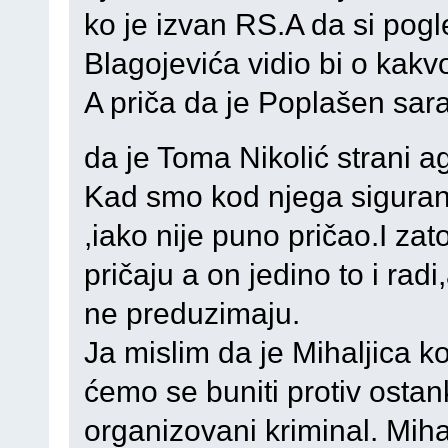
ko je izvan RS.A da si pog
Blagojevića vidio bi o kakvoj
A priča da je Poplašen sar
da je Toma Nikolić strani 
Kad smo kod njega siguran
,iako nije puno pričao.I za
pričaju a on jedino to i rad
ne preduzimaju.
Ja mislim da je Mihaljica k
ćemo se buniti protiv ostan
organizovani kriminal. Mih