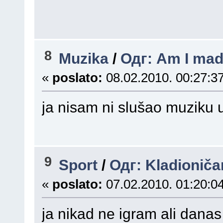
8
Muzika
/
Одг: Am I mad
«
poslato:
08.02.2010. 00:27:37
ja nisam ni slušao muziku 
9
Sport
/
Одг: Kladioniča
«
poslato:
07.02.2010. 01:20:04
ja nikad ne igram ali dana