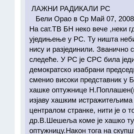
ЛАЖНИ РАДИКАЛИ РС
Бели Орао в Ср Май 07, 2008
На сат.ТВ БН неко вече ,неки 
уједињење у РС. Ту ништа неб
нису и разјединили. Званично
следеће. У РС је СРС била јед
демократско изабрани председн
сменио високи представник у 
хашке оптужнице Н.Поплашен(к
изјаву хашким истражитељима 
централом странке, нити је о 
др.В.Шешеља коме је хашко т
оптужницу.Након тога на скуп