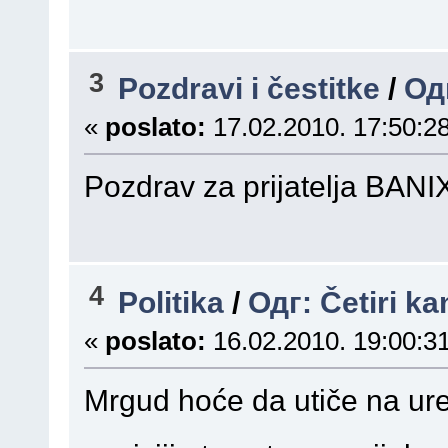
3
Pozdravi i čestitke
/
Од
«
poslato:
17.02.2010. 17:50:28
Pozdrav za prijatelja BAN
4
Politika
/
Одг: Četiri ka
«
poslato:
16.02.2010. 19:00:31
Mrgud hoće da utiče na uređ