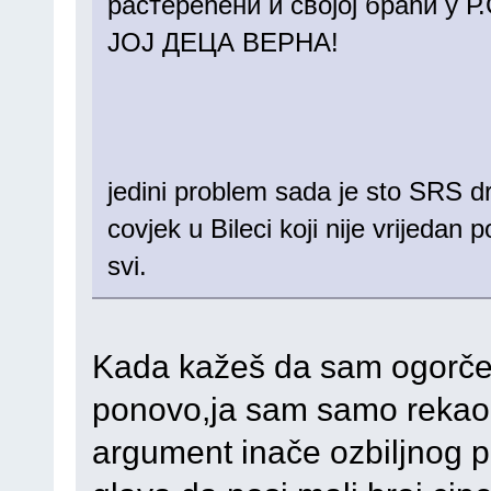
растерећени и својој браћи 
ЈОЈ ДЕЦА ВЕРНА!
jedini problem sada je sto SRS 
covjek u Bileci koji nije vrijeda
svi.
Kada kažeš da sam ogorčen t
ponovo,ja sam samo rekao d
argument inače ozbiljnog po