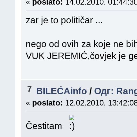
«
poslato:
14.02.2010. 01:44:30
zar je to političar ...
nego od ovih za koje ne bih 
VUK JEREMIĆ,čovjek je ge
7
BILEĆAinfo
/
Одг: Rang 
«
poslato:
12.02.2010. 13:42:08
Čestitam