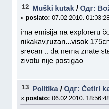
12
Muški kutak
/
Одг: Bož
«
poslato:
07.02.2010. 01:03:28
ima emisija na exploreru čo
nikakav,ruzan...visok 175cm
srecan .. da nema znate sta 
zivotu nije postigao
13
Politika
/
Одг: Četiri k
«
poslato:
06.02.2010. 18:56:48