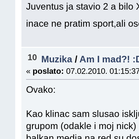
Juventus ja stavio 2 a bilo 
inace ne pratim sport,ali o
10
Muzika
/
Am I mad?! :
«
poslato:
07.02.2010. 01:15:37
Ovako:
Kao klinac sam slusao isklj
grupom (odakle i moj nick)
balkan media,na red su dos