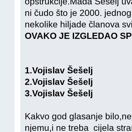
opstrukcije.Mada Šešelj uva
ni čudo što je 2000. jedno
nekolike hiljade članova svi
OVAKO JE IZGLEDAO SP
1.Vojislav Šešelj
2.Vojislav Šešelj
3.Vojislav Šešelj
Kakvo god glasanje bilo,ne
njemu,i ne treba cijela st