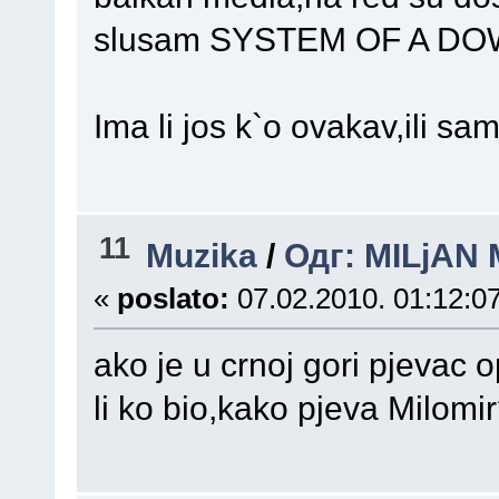
slusam SYSTEM OF A D
Ima li jos k`o ovakav,ili sa
11
Muzika
/
Одг: MILjAN 
«
poslato:
07.02.2010. 01:12:07
ako je u crnoj gori pjevac op
li ko bio,kako pjeva Milomi