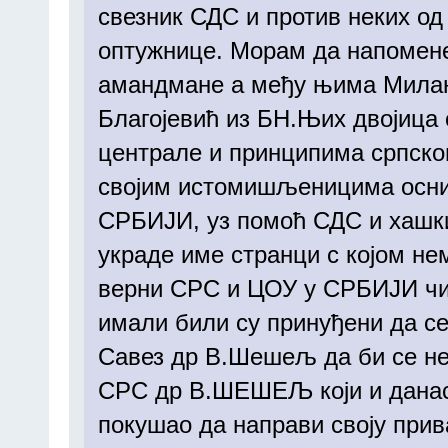
свезник СДС и против неких од
оптужнице. Морам да напомене
амандмане а међу њима Милан
Благојевић из БН.Њих двојица 
централе и принципима српск
својим истомишљеницима осни
СРБИЈИ, уз помоћ СДС и хашких
украде име странци с којом не
верни СРС и ЦОУ у СРБИЈИ чиј
имали били су принуђени да се
Савез др В.Шешељ да би се нед
СРС др В.ШЕШЕЉ који и данас
покушао да направи своју прив