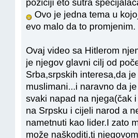
poziciji eto sutra specijal
Ovo je jedna tema u kojoj 
evo malo da to promjenim.
Ovaj video sa Hitlerom nje
je njegov glavni cilj od poč
Srba,srpskih interesa,da j
muslimani...i naravno da je
svaki napad na njega(čak i
na Srpsku i cijeli narod a 
nametnuti kao lider.I zato
može naškoditi,tj njegovom 