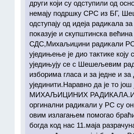
други који су одступили од ос
немају подршку СРС из БГ, Ше
одступају од идеја радикала за
показује и скупштинска већина
СДС,Михаљицини радикали РС 
уједињење је дио тактике коју 
уједињују се с Шешељевим рад
изборима гласа и за једне и за 
ујединити.Наравно да је то јо
МИХАЉИЦИНИХ РАДИКАЛА.И ниј
оргинални радикали у РС су о
овим излагањем помогао браћи 
богда код нас 11.маја разрач