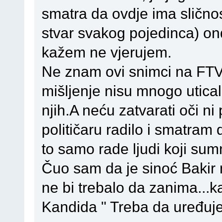
smatra da ovdje ima sličnosti
stvar svakog pojedinca) on
kažem ne vjerujem.
Ne znam ovi snimci na FTV i
mišljenje nisu mnogo uticali
njih.A neću zatvarati oči n
političaru radilo i smatram 
to samo rade ljudi koji sum
Čuo sam da je sinoć Bakir 
ne bi trebalo da zanima...k
Kandida " Treba da uređuje