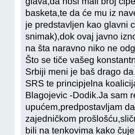
glava,da nosi mali broj cipe
basketa,te da će mu iz nave
je predstavljen kao glavni c
snimak),dok ovaj javno izno
na šta naravno niko ne od
Što se tiče vašeg konstant
Srbiji meni je baš drago d
SRS te principjelna koalici
Blagojevic -Dodik.Ja sam 
upućem,predpostavljam da s
zajedničkom prošlošću,slič
bili na tenkovima kako čuj