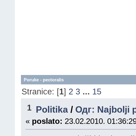
Poruke - pectoralis
Stranice: [
1
]
2
3
...
15
1
Politika
/
Одг: Najbolji 
«
poslato:
23.02.2010. 01:36:29