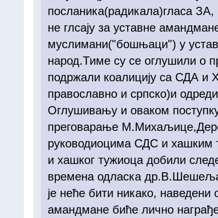
посланика(радикала)гласа ЗА, 
не глсају за уставне амандмане
муслимани("бошњаци") у устав
народ.Тиме су се оглушили о п
подржали коалицију са СДА и Х
православно и српско)и одреди
Оглушивању и оваком поступку
преговарање М.Михаљице,Дере
руководиоцима СДС и хашким 
и хашког тужиоца добили след
времена одласка др.В.Шешеља 
је неће бити никако, наведени 
амандмане биће лично награђе