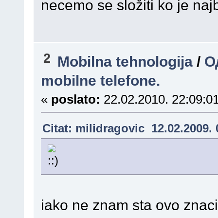
necemo se složiti ko je najbol
2
Mobilna tehnologija
/
Од
mobilne telefone.
«
poslato:
22.02.2010. 22:09:01
Citat: milidragovic 12.02.2009. 
iako ne znam sta ovo znaci,