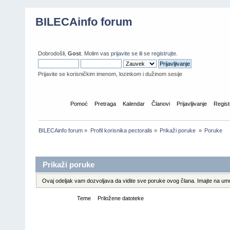
BILECAinfo forum
Dobrodošli,
Gost
. Molim vas
prijavite se
ili se
registrujte
.
Prijavite se korisničkim imenom, lozinkom i dužinom sesije
Početna
Pomoć
Pretraga
Kalendar
Članovi
Prijavljivanje
Regist
BILECAinfo forum
»
Profil korisnika pectoralis
»
Prikaži poruke 
»
Poruke
Informacije o profilu
Prikaži poruke
Ovaj odeljak vam dozvoljava da vidite sve poruke ovog člana. Imajte na umu
Poruke
Teme
Priložene datoteke