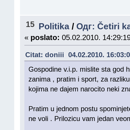
15
Politika
/
Одг: Četiri k
«
poslato:
05.02.2010. 14:29:19
Citat: doniii 04.02.2010. 16:03:
Gospodine v.i.p. mislite sta god 
zanima , pratim i sport, za razlik
kojima ne dajem narocito neki zn
Pratim u jednom postu spominjete 
ne voli . Prilozicu vam jedan veo