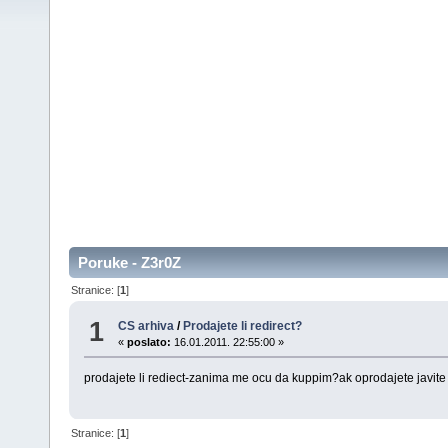
Poruke - Z3r0Z
Stranice: [
1
]
1
CS arhiva
/
Prodajete li redirect?
«
poslato:
16.01.2011. 22:55:00 »
prodajete li rediect-zanima me ocu da kuppim?ak oprodajete javite
Stranice: [
1
]