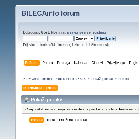
BILECAinfo forum
Dobrodošli,
Gost
. Molim vas
prijavite se
ili se
registrujte
.
Prijavite se korisničkim imenom, lozinkom i dužinom sesije
Početna
Pomoć
Pretraga
Kalendar
Članovi
Prijavljivanje
Regist
BILECAinfo forum
»
Profil korisnika Z3r0Z
»
Prikaži poruke 
»
Poruke
Informacije o profilu
Prikaži poruke
Ovaj odeljak vam dozvoljava da vidite sve poruke ovog člana. Imajte na umu
Poruke
Teme
Priložene datoteke