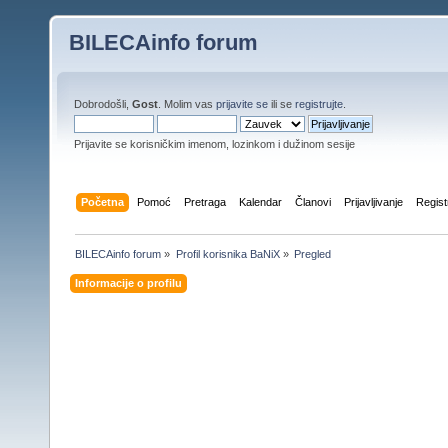
BILECAinfo forum
Dobrodošli,
Gost
. Molim vas
prijavite se
ili se
registrujte
.
Prijavite se korisničkim imenom, lozinkom i dužinom sesije
Početna
Pomoć
Pretraga
Kalendar
Članovi
Prijavljivanje
Regist
BILECAinfo forum
»
Profil korisnika BaNiX
»
Pregled
Informacije o profilu