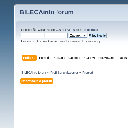
BILECAinfo forum
Dobrodošli,
Gost
. Molim vas
prijavite se
ili se
registrujte
.
Prijavite se korisničkim imenom, lozinkom i dužinom sesije
Početna
Pomoć
Pretraga
Kalendar
Članovi
Prijavljivanje
Regist
BILECAinfo forum
»
Profil korisnika error
»
Pregled
Informacije o profilu