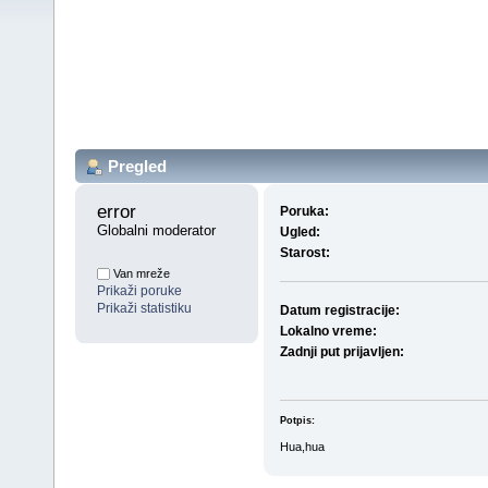
Pregled
error 
Poruka:
Globalni moderator
Ugled:
Starost:
Van mreže
Prikaži poruke
Prikaži statistiku
Datum registracije:
Lokalno vreme:
Zadnji put prijavljen:
Potpis:
Hua,hua