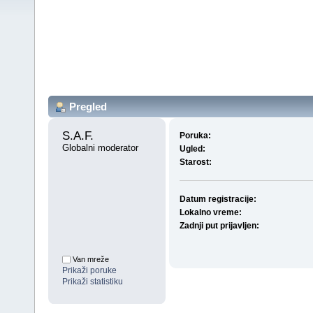
Pregled
S.A.F. 
Poruka:
Globalni moderator
Ugled:
Starost:
Datum registracije:
Lokalno vreme:
Zadnji put prijavljen:
Van mreže
Prikaži poruke
Prikaži statistiku