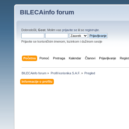
BILECAinfo forum
Dobrodošli,
Gost
. Molim vas
prijavite se
ili se
registrujte
.
Prijavite se korisničkim imenom, lozinkom i dužinom sesije
Početna
Pomoć
Pretraga
Kalendar
Članovi
Prijavljivanje
Regist
BILECAinfo forum
»
Profil korisnika S.A.F.
»
Pregled
Informacije o profilu