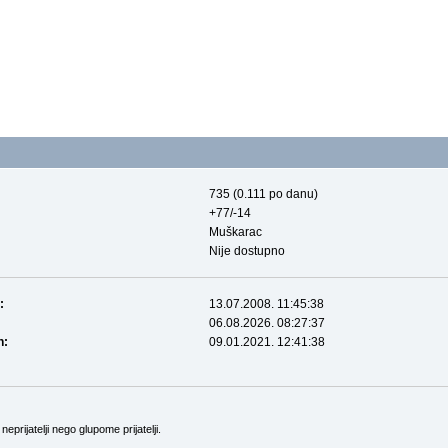
735 (0.111 po danu)
+77/-14
Muškarac
Nije dostupno
:
13.07.2008. 11:45:38
06.08.2026. 08:27:37
n:
09.01.2021. 12:41:38
prijatelji nego glupome prijatelji.