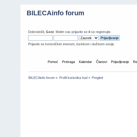
BILECAinfo forum
Dobrodošli,
Gost
. Molim vas
prijavite se
ili se
registrujte
.
Prijavite se korisničkim imenom, lozinkom i dužinom sesije
Početna
Pomoć
Pretraga
Kalendar
Članovi
Prijavljivanje
Re
BILECAinfo forum
»
Profil korisnika hud
»
Pregled
Informacije o profilu