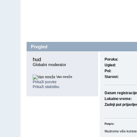
Pregled
hud 
Poruka:
Globalni moderator
Ugled:
Pol:
Starost:
Van mreže
Prikaži poruke
Prikaži statistiku
Datum registracije
Lokalno vreme:
Zadnji put prijavlje
Potpis:
Mudrome više koriste ne