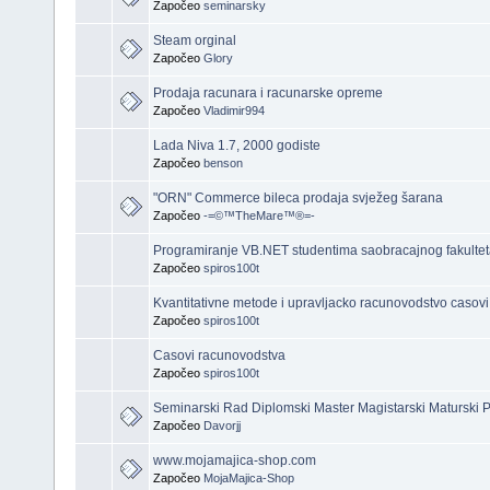
Započeo
seminarsky
Steam orginal
Započeo
Glory
Prodaja racunara i racunarske opreme
Započeo
Vladimir994
Lada Niva 1.7, 2000 godiste
Započeo
benson
"ORN" Commerce bileca prodaja svježeg šarana
Započeo
-=©™TheMare™®=-
Programiranje VB.NET studentima saobracajnog fakulte
Započeo
spiros100t
Kvantitativne metode i upravljacko racunovodstvo casovi
Započeo
spiros100t
Casovi racunovodstva
Započeo
spiros100t
Seminarski Rad Diplomski Master Magistarski Maturski 
Započeo
Davorjj
www.mojamajica-shop.com
Započeo
MojaMajica-Shop