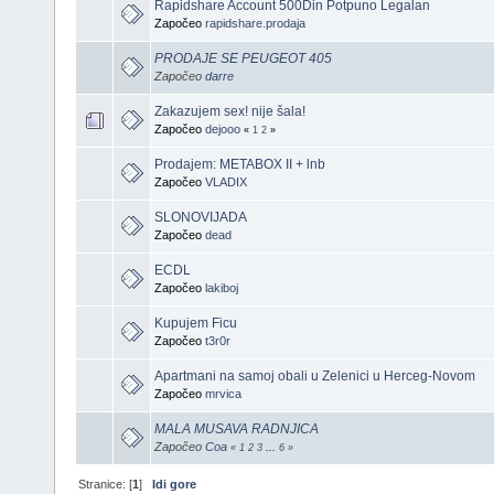
Rapidshare Account 500Din Potpuno Legalan
Započeo
rapidshare.prodaja
PRODAJE SE PEUGEOT 405
Započeo
darre
Zakazujem sex! nije šala!
Započeo
dejooo
«
1
2
»
Prodajem: METABOX II + lnb
Započeo
VLADIX
SLONOVIJADA
Započeo
dead
ECDL
Započeo
lakiboj
Kupujem Ficu
Započeo
t3r0r
Apartmani na samoj obali u Zelenici u Herceg-Novom
Započeo
mrvica
MALA MUSAVA RADNJICA
Započeo
Coa
«
1
2
3
...
6
»
Stranice: [
1
]
Idi gore