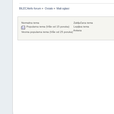
BILECAinfo forum
»
Ostalo
»
Mali oglasi
Normalna tema
Zaključana tema
Popularna tema (Više od 15 poruka)
Lepljiva tema
Anketa
Veoma popularna tema (Više od 25 poruka)