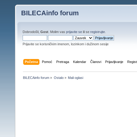
BILECAinfo forum
Dobrodošli,
Gost
. Molim vas
prijavite se
ili se
registrujte
.
Prijavite se korisničkim imenom, lozinkom i dužinom sesije
Početna
Pomoć
Pretraga
Kalendar
Članovi
Prijavljivanje
Regist
BILECAinfo forum
»
Ostalo
»
Mali oglasi