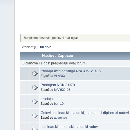
Besplatno postavite poslovni mali oglas.
Stranice: [
1
]
Idi dole
Naslov
/
Započeo
0 članova i 1 gost pregledaju ovaj forum.
Prodaja web hostinga RAPIDHOSTER
Započeo
VLADIX
Prodajem NOKIA N70
Započeo
MARKO-93
prodaja
Započeo
ben 10
Gotovi seminarski, maturski, maturalni i diplomski radovi 
Započeo
apatonac
seminarski,diplomski,maturski radovi