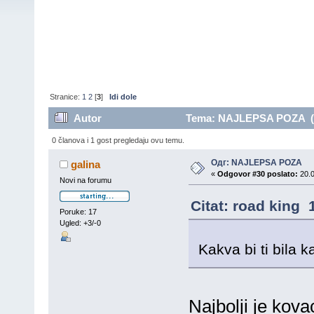
Stranice:
1
2
[
3
]
Idi dole
Autor
Tema: NAJLEPSA POZA (Pr
0 članova i 1 gost pregledaju ovu temu.
Одг: NAJLEPSA POZA
galina
«
Odgovor #30 poslato:
20.0
Novi na forumu
Citat: road king 
Poruke: 17
Ugled: +3/-0
Kakva bi ti bila 
Najbolji je kovac