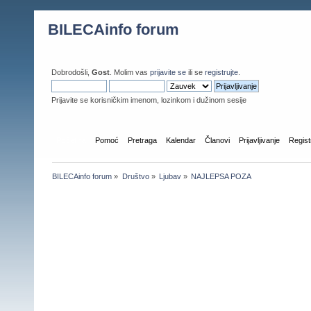
BILECAinfo forum
Dobrodošli,
Gost
. Molim vas
prijavite se
ili se
registrujte
.
Prijavite se korisničkim imenom, lozinkom i dužinom sesije
Početna
Pomoć
Pretraga
Kalendar
Članovi
Prijavljivanje
Regist
BILECAinfo forum
»
Društvo
»
Ljubav
»
NAJLEPSA POZA