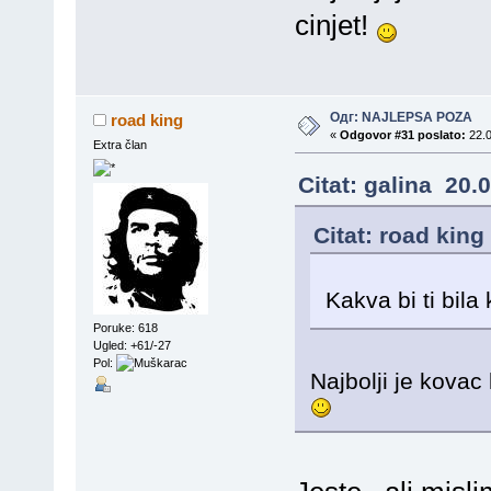
cinjet!
Одг: NAJLEPSA POZA
road king
«
Odgovor #31 poslato:
22.0
Extra član
Citat: galina 20.
Citat: road king
Kakva bi ti bila
Poruke: 618
Ugled: +61/-27
Pol:
Najbolji je kovac k