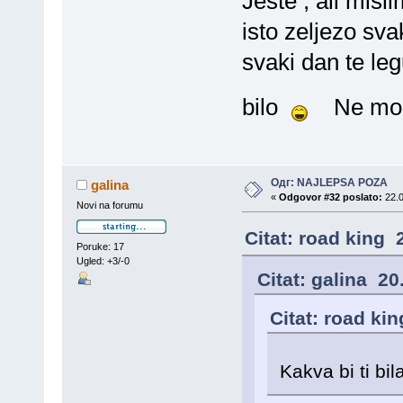
Jeste , ali misl
isto zeljezo sv
svaki dan te leg
bilo
Ne mozd
Одг: NAJLEPSA POZA
galina
«
Odgovor #32 poslato:
22.0
Novi na forumu
Citat: road king 
Poruke: 17
Ugled: +3/-0
Citat: galina 20
Citat: road ki
Kakva bi ti bi