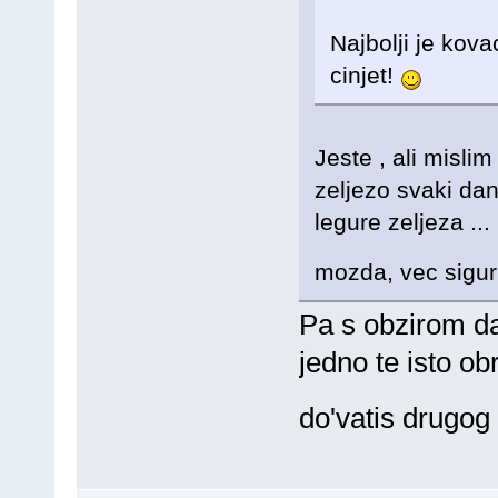
Najbolji je kovac
cinjet!
Jeste , ali mislim
zeljezo svaki da
legure zeljeza ..
mozda, vec sigu
Pa s obzirom da
jedno te isto o
do'vatis drugo