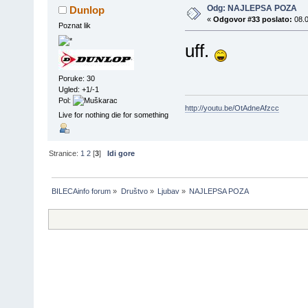
Odg: NAJLEPSA POZA
Dunlop
«
Odgovor #33 poslato:
08.0
Poznat lik
uff.
Poruke: 30
Ugled: +1/-1
Pol:
http://youtu.be/OtAdneAfzcc
Live for nothing die for something
Stranice:
1
2
[
3
]
Idi gore
BILECAinfo forum
»
Društvo
»
Ljubav
»
NAJLEPSA POZA