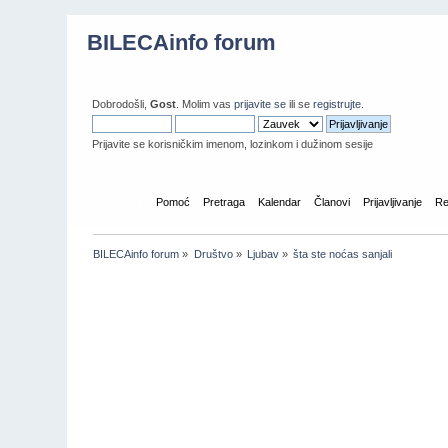
BILECAinfo forum
Dobrodošli,
Gost
. Molim vas
prijavite se
ili se
registrujte
.
Prijavite se korisničkim imenom, lozinkom i dužinom sesije
Početna
Pomoć
Pretraga
Kalendar
Članovi
Prijavljivanje
Re
BILECAinfo forum
»
Društvo
»
Ljubav
»
šta ste noćas sanjali