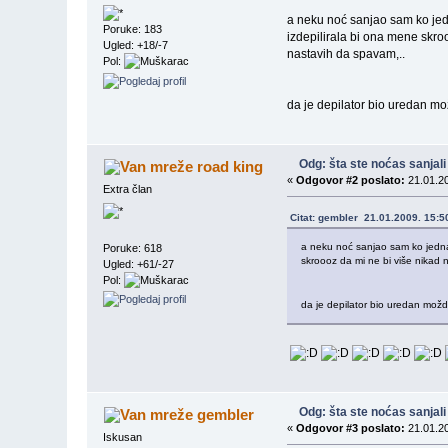
a neku noć sanjao sam ko jedn
Poruke: 183
izdepilirala bi ona mene skroo
Ugled: +18/-7
nastavih da spavam,..
Pol:
da je depilator bio uredan mo
Odg: šta ste noćas sanjali
road king
«
Odgovor #2 poslato:
21.01.20
Extra član
Citat: gembler 21.01.2009. 15:5
a neku noć sanjao sam ko jedna s
Poruke: 618
skroooz da mi ne bi više nikad 
Ugled: +61/-27
Pol:
da je depilator bio uredan možda
Odg: šta ste noćas sanjali
gembler
«
Odgovor #3 poslato:
21.01.20
Iskusan