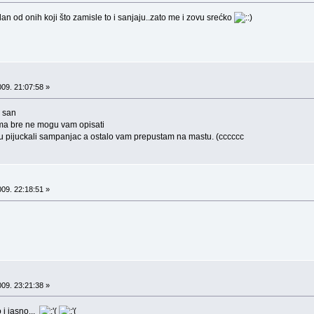
an od onih koji što zamisle to i sanjaju..zato me i zovu srećko
09. 21:07:58 »
 san
 ma bre ne mogu vam opisati
nu pijuckali sampanjac a ostalo vam prepustam na mastu. (cccccc
09. 22:18:51 »
09. 23:21:38 »
 i jasno...