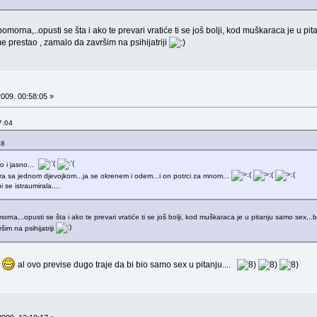
ubomorna,..opusti se šta i ako te prevari vratiće ti se još bolji, kod muškaraca je u p
me prestao , zamalo da završim na psihijatriji
009. 00:58:05 »
7:04
38
o i jasno...
a sa jednom djevojkom...ja se okrenem i odem...i on potrci za mnom...
 se istraumirala....
omorna,..opusti se šta i ako te prevari vratiće ti se još bolji, kod muškaraca je u pitanju samo sex,..
im na psihijatriji
al ovo previse dugo traje da bi bio samo sex u pitanju....