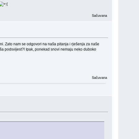
Sačuvana
šteni. Zato nam se odgovori na naša pitanja i rješenja za naše
vaša podsvijest?! Ipak, ponekad snovi nemaju neko duboko
Sačuvana