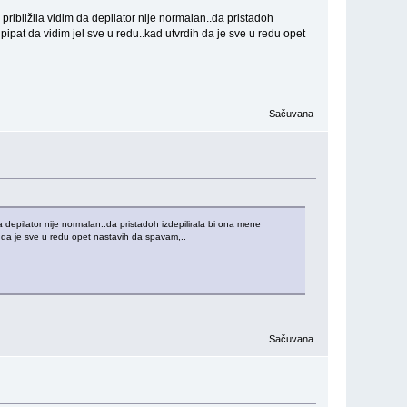
ribližila vidim da depilator nije normalan..da pristadoh
ipat da vidim jel sve u redu..kad utvrdih da je sve u redu opet
Sačuvana
a depilator nije normalan..da pristadoh izdepilirala bi ona mene
h da je sve u redu opet nastavih da spavam,..
Sačuvana