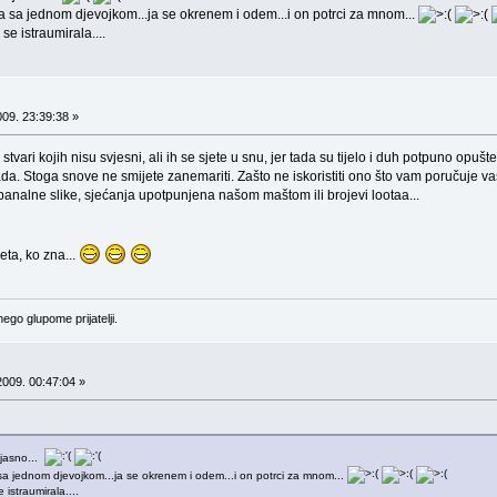
 sa jednom djevojkom...ja se okrenem i odem...i on potrci za mnom...
se istraumirala....
09. 23:39:38 »
 stvari kojih nisu svjesni, ali ih se sjete u snu, jer tada su tijelo i duh potpuno opu
da. Stoga snove ne smijete zanemariti. Zašto ne iskoristiti ono što vam poručuje 
banalne slike, sjećanja upotpunjena našom maštom ili brojevi lootaa...
eta, ko zna...
ego glupome prijatelji.
009. 00:47:04 »
 jasno...
a jednom djevojkom...ja se okrenem i odem...i on potrci za mnom...
istraumirala....