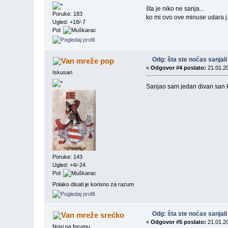
šta je niko ne sanja...
Poruke: 183
ko mi ovo ove minuse udara j..
Ugled: +18/-7
Pol:
Odg: šta ste noćas sanjali
pop
«
Odgovor #4 poslato:
21.01.20
Iskusan
Sanjao sam jedan divan san k
Poruke: 143
Ugled: +4/-24
Pol:
Polako disati je korisno za razum
Odg: šta ste noćas sanjali
srećko
«
Odgovor #5 poslato:
21.01.20
Novi na forumu