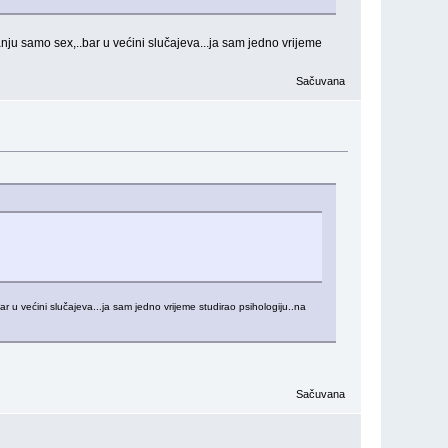
itanju samo sex,..bar u većini slučajeva...ja sam jedno vrijeme
Sačuvana
bar u većini slučajeva...ja sam jedno vrijeme studirao psihologiju..na
Sačuvana