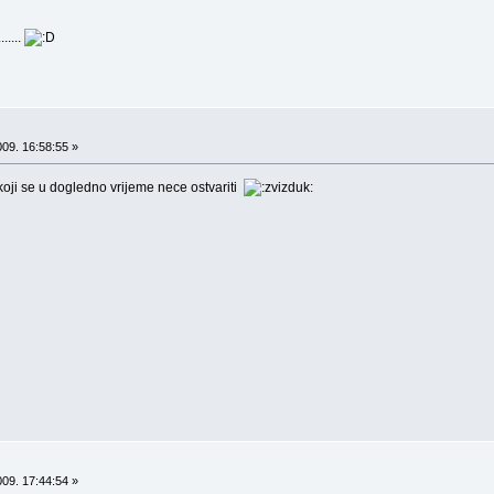
.....
09. 16:58:55 »
oji se u dogledno vrijeme nece ostvariti
09. 17:44:54 »