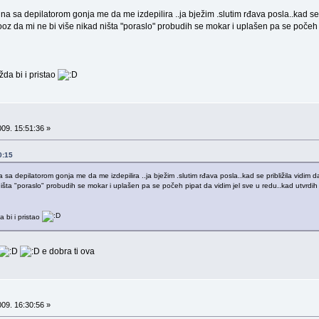
a sa depilatorom gonja me da me izdepilira ..ja bježim .slutim rđava posla..kad se p
oz da mi ne bi više nikad ništa "poraslo" probudih se mokar i uplašen pa se počeh p
žda bi i pristao
09. 15:51:36 »
0:15
a depilatorom gonja me da me izdepilira ..ja bježim .slutim rđava posla..kad se približila vidim d
ništa "poraslo" probudih se mokar i uplašen pa se počeh pipat da vidim jel sve u redu..kad utvrdi
 bi i pristao
e dobra ti ova
09. 16:30:56 »