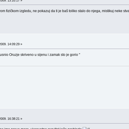
009. 13:10:17 »
om fizičkom izgledu, ne pokazuj da ti je baš toliko stalo do njega, mistikuj neke st
009. 14:09:29 »
snio Oruzje skriveno u sijenu i zamak sto je gorio "
009. 16:38:21 »