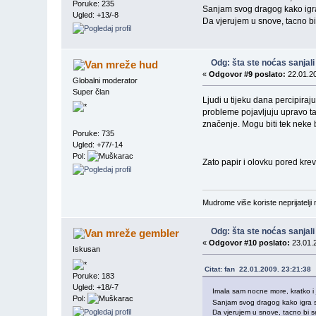
Poruke: 235
Sanjam svog dragog kako igra
Ugled: +13/-8
Da vjerujem u snove, tacno bi 
Odg: šta ste noćas sanjali
hud
«
Odgovor #9 poslato:
22.01.20
Globalni moderator
Super član
Ljudi u tijeku dana percipiraju
probleme pojavljuju upravo ta
značenje. Mogu biti tek neke 
Poruke: 735
Ugled: +77/-14
Pol:
Zato papir i olovku pored krev
Mudrome više koriste neprijatelji n
Odg: šta ste noćas sanjali
gembler
«
Odgovor #10 poslato:
23.01.2
Iskusan
Citat: fan 22.01.2009. 23:21:38
Poruke: 183
Ugled: +18/-7
Imala sam nocne more, kratko i
Pol:
Sanjam svog dragog kako igra s
Da vjerujem u snove, tacno bi se 