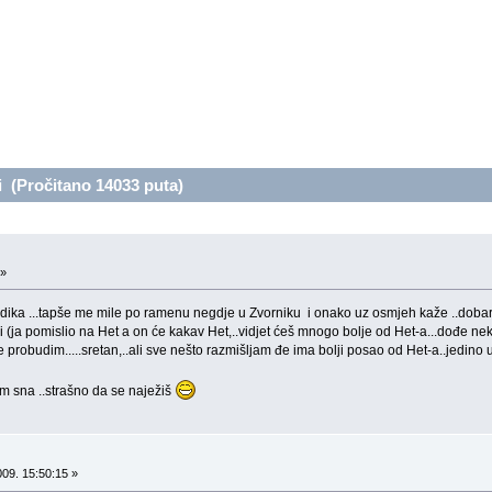
i (Pročitano 14033 puta)
 »
ka ...tapše me mile po ramenu negdje u Zvorniku i onako uz osmjeh kaže ..dobar si t
li (ja pomislio na Het a on će kakav Het,..vidjet ćeš mnogo bolje od Het-a...dođe n
a se probudim.....sretan,..ali sve nešto razmišljam đe ima bolji posao od Het-a..jedino 
em sna ..strašno da se naježiš
09. 15:50:15 »