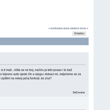
« prethodna tema
sledeća tema »
ŠTAMPAJ
i mali , ništa se ne boj, naćiću ja tebi posao i to baš
eko bijesno auto sjede On u njega i dobaci mi, vidjećemo se za
u opštini na nekoj jačoj funkciji..ko zna?
Sačuvana