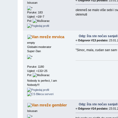
«
Odgovor #12 poslato:
23.01.2
Iskusan
okreneš se malo više sebi i sv
Poruke: 183
okrenuti
Ugled: +18/-7
Pol:
Odg: šta ste noćas sanjali
mrvica
«
Odgovor #13 poslato:
23.01.2
empty
Globalni moderator
"Sinoc, mala, cudan san sam u
Super član
Poruke: 1180
Ugled: +132/-25
Pol:
Nobody is perfect, I am
Nobody!!!
Odg: šta ste noćas sanjali
gembler
«
Odgovor #14 poslato:
23.01.2
Iskusan