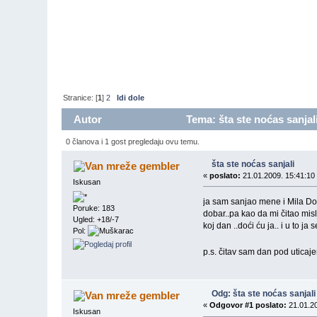
Stranice: [
1
]
2
Idi dole
Autor
Tema: šta ste noćas sanjal
0 članova i 1 gost pregledaju ovu temu.
šta ste noćas sanjali
gembler
«
poslato:
21.01.2009. 15:41:10
Iskusan
ja sam sanjao mene i Mila Dodi
Poruke: 183
dobar..pa kao da mi čitao mis
Ugled: +18/-7
koj dan ..doći ću ja.. i u to j
Pol:
p.s. čitav sam dan pod uticaj
Odg: šta ste noćas sanjali
gembler
«
Odgovor #1 poslato:
21.01.20
Iskusan