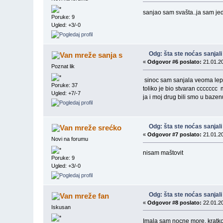
sanjao sam svašta..ja sam jed
Poruke: 9
Ugled: +3/-0
Odg: šta ste noćas sanjali
sanja s
«
Odgovor #6 poslato:
21.01.20
Poznat lik
sinoc sam sanjala veoma lep
Poruke: 37
toliko je bio stvaran ccccccc
Ugled: +7/-7
ja i moj drug bili smo u baze
Odg: šta ste noćas sanjali
srećko
«
Odgovor #7 poslato:
21.01.20
Novi na forumu
nisam maštovit
Poruke: 9
Ugled: +3/-0
Odg: šta ste noćas sanjali
fan
«
Odgovor #8 poslato:
22.01.20
Iskusan
Imala sam nocne more, kratko