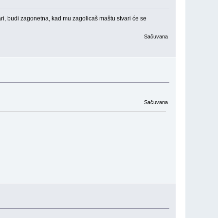
vari, budi zagonetna, kad mu zagolicaš maštu stvari će se
Sačuvana
Sačuvana