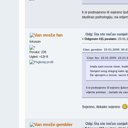
ti si podsvjesno ili svjesno lj
studirao psihologiju..na vrije
Odg: šta ste noćas sanjali
fan
«
Odgovor #11 poslato:
23.01.2
Iskusan
Citat: gembler 23.01.2009. 00:4
Poruke: 235
Ugled: +13/-8
Citat: fan 22.01.2009. 23:21:
Imala sam nocne more, kratk
Sanjam svog dragog kako igr
Da vjerujem u snove, tacno bi
ti si podsvjesno ili svjesno ljub
vrijeme prestao , zamalo da završ
Svjesno, itekako svjesno
Odg: šta ste noćas sanjali
gembler