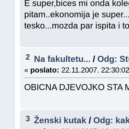
E super,bices mi onda kole
pitam..ekonomija je super...
tesko...mozda par ispita i to
2
Na fakultetu...
/
Odg: St
«
poslato:
22.11.2007. 22:30:02
OBICNA DJEVOJKO STA MI
3
Ženski kutak
/
Odg: kak