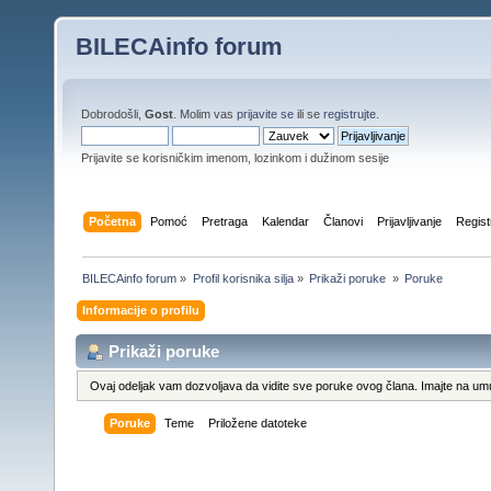
BILECAinfo forum
Dobrodošli,
Gost
. Molim vas
prijavite se
ili se
registrujte
.
Prijavite se korisničkim imenom, lozinkom i dužinom sesije
Početna
Pomoć
Pretraga
Kalendar
Članovi
Prijavljivanje
Regist
BILECAinfo forum
»
Profil korisnika silja
»
Prikaži poruke 
»
Poruke
Informacije o profilu
Prikaži poruke
Ovaj odeljak vam dozvoljava da vidite sve poruke ovog člana. Imajte na umu
Poruke
Teme
Priložene datoteke