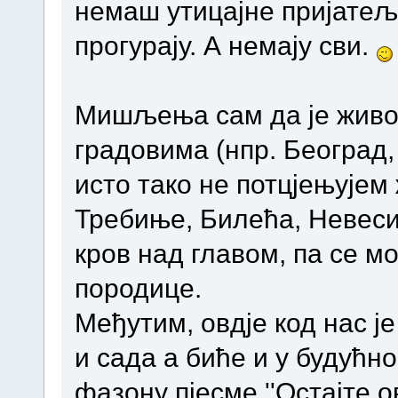
немаш утицајне пријатеље
прогурају. А немају сви.
Мишљења сам да је живот
градовима (нпр. Београд,
исто тако не потцјењујем
Требиње, Билећа, Невеси
кров над главом, па се 
породице.
Међутим, овдје код нас 
и сада а биће и у будућн
фазону пјесме ''Остајте о