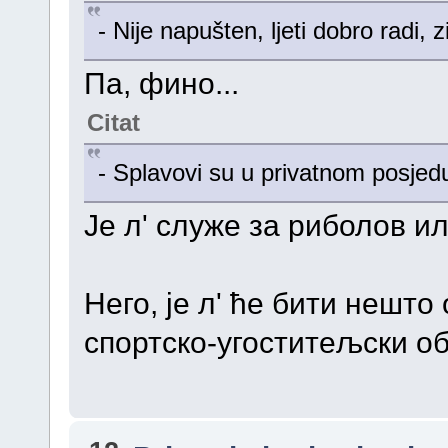
- Nije napušten, ljeti dobro radi, z
Па, фино...
Citat
- Splavovi su u privatnom posjed
Је л' служе за риболов и
Него, је л' ће бити нешто
спортско-угоститељски об