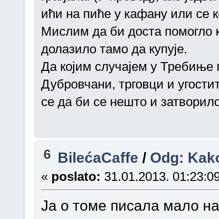
ићи на пиће у кафану или се 
Мислим да би доста помогло 
долазило тамо да купује.
Да којим случајем у Требиње
Дубровчани, трговци и угости
се да би се нешто и затворило
6
BilećaCaffe
/
Odg: Kako
«
poslato:
31.01.2013. 01:23:09
Ја о томе писала мало на