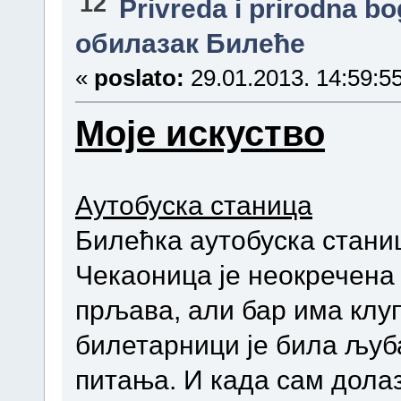
12
Privreda i prirodna b
обилазак Билеће
«
poslato:
29.01.2013. 14:59:55
Моје искуство
Аутобуска станица
Билећка аутобуска станиц
Чекаоница је неокречена 
прљава, али бар има клуп
билетарници је била љуб
питања. И када сам долаз