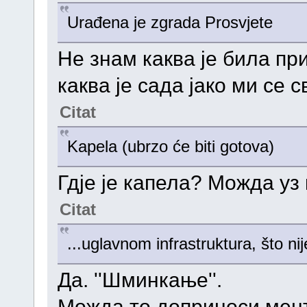
Urađena je zgrada Prosvjete
Не знам каква је била пр
каква је сада јако ми се с
Citat
Kapela (ubrzo će biti gotova)
Гдје је капела? Можда уз
Citat
...uglavnom infrastruktura, što ni
Да. ''Шминкање''.
Можда то доприноси ме