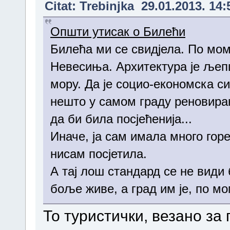
Citat: Trebinjka 29.01.2013. 14:
Општи утисак о Билећи
Билећа ми се свидјела. По мо
Невесиња. Архитектура је љепша
мору. Да је социо-економска си
нешто у самом граду реновира
да би била посјећенија...
Иначе, ја сам имала много го
нисам посјетила.
А тај лош стандард се не види
боље живе, а град им је, по м
То туристички, везано за п