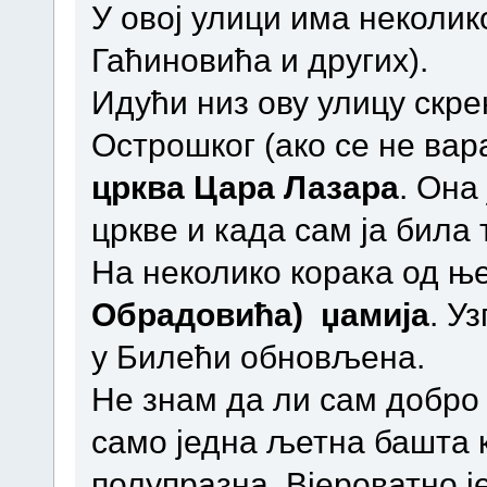
У овој улици има неколи
Гаћиновића и других).
Идући низ ову улицу скре
Острошког (ако се не вар
црква Цара Лазара
. Она
цркве и када сам ја била 
На неколико корака од њ
Обрадовића) џамија
. У
у Билећи обновљена.
Не знам да ли сам добро 
само једна љетна башта к
полупразна. Вјероватно ј