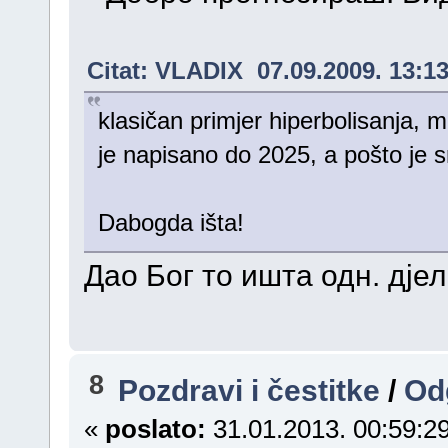
Citat: VLADIX 07.09.2009. 13:1
klasičan primjer hiperbolisanja, m
je napisano do 2025, a pošto je 
Dabogda išta!
Дао Бог то ишта одн. дј
8
Pozdravi i čestitke
/
Od
«
poslato:
31.01.2013. 00:59:29