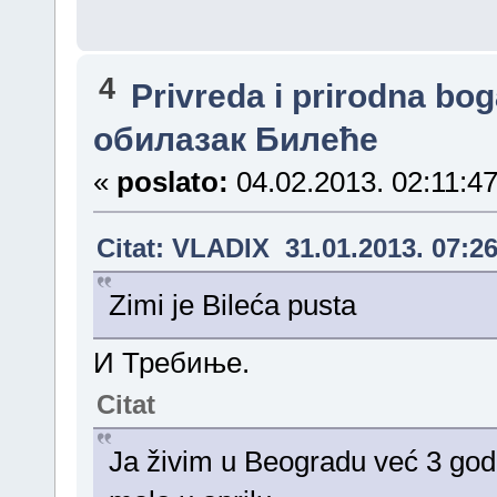
4
Privreda i prirodna bo
обилазак Билеће
«
poslato:
04.02.2013. 02:11:47
Citat: VLADIX 31.01.2013. 07:2
Zimi je Bileća pusta
И Требиње.
Citat
Ja živim u Beogradu već 3 godin