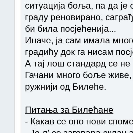
ситуација боља, па да је
граду реновирано, сагра
би била посјећенија...
Иначе, ја сам имала мно
градићу док га нисам посј
А тај лош стандард се не
Гачани много боље живе,
ружнији од Билеће.
Питања за Билећане
- Какав се оно нови споме
- Је л' се заговара скл