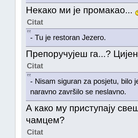
Некако ми је промакао...
Citat
- Tu je restoran Jezero.
Препоручујеш га...? Цијен
Citat
- Nisam siguran za posjetu, bilo 
naravno završilo se neslavno.
А како му приступају св
чамцем?
Citat