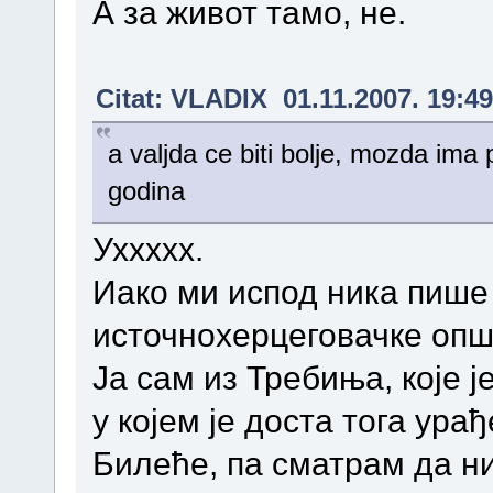
А за живот тамо, не.
Citat: VLADIX 01.11.2007. 19:49
a valjda ce biti bolje, mozda ima
godina
Уххххх.
Иако ми испод ника пише 
источнохерцеговачке опш
Ја сам из Требиња, које ј
у којем је доста тога урађ
Билеће, па сматрам да ни