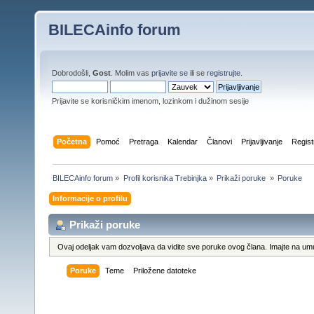
BILECAinfo forum
Dobrodošli,
Gost
. Molim vas
prijavite se
ili se
registrujte
.
Prijavite se korisničkim imenom, lozinkom i dužinom sesije
Početna
Pomoć
Pretraga
Kalendar
Članovi
Prijavljivanje
Regist
BILECAinfo forum
»
Profil korisnika Trebinjka
»
Prikaži poruke 
»
Poruke
Informacije o profilu
Prikaži poruke
Ovaj odeljak vam dozvoljava da vidite sve poruke ovog člana. Imajte na umu
Poruke
Teme
Priložene datoteke