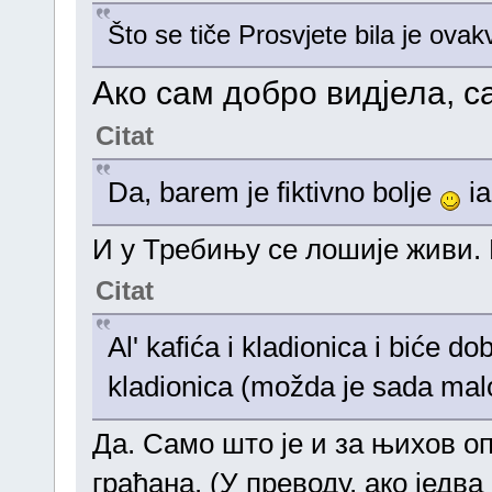
Što se tiče Prosvjete bila je ovak
Aко сам добро видјела, са
Citat
Da, barem je fiktivno bolje
ia
И у Требињу се лошије живи. 
Citat
Al' kafića i kladionica i biće d
kladionica (možda je sada malo 
Да. Само што је и за њихов о
грађана. (У преводу, ако једв