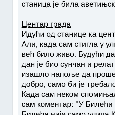
станица је била аветињск
Центар града
Идући од станице ка цент
Али, када сам стигла у у
већ било живо. Будући да 
дан је био сунчан и рела
изашло напоље да прошет
добро, само би је требало
Када сам неком спомињал
сам коментар: ''У Билећи 
Билећа није само улица 