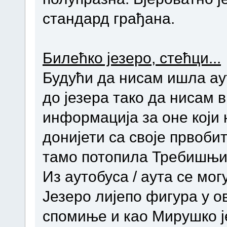
стандард грађана.
Билећко језеро, стећци...
Будући да нисам ишла ау
до језера тако да нисам 
информација за оне који н
донијети са своје првоби
тамо потопила Требишњи
Из аутобуса / аута се мог
Језеро лијепо фигура у 
спомиње и као Мирушко ј