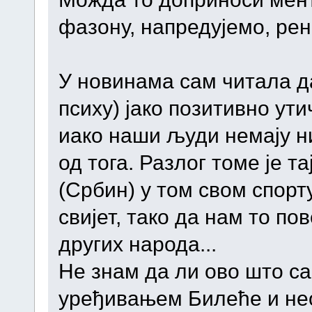
фазону, напредујемо, рен
У новинама сам читала да 
психу) јако позитивно ут
иако наши људи немају н
од тога. Разлог томе је та
(Србин) у том свом спорту
свијет, тако да нам то по
других народа...
Не знам да ли ово што са
уређивањем Билеће и не