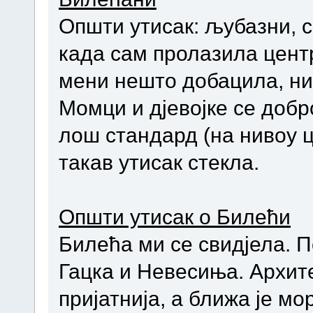
Општи утисак: љубазни, с
када сам пролазила центр
мени нешто добацила, нис
Момци и дјевојке се добр
лош стандард (на нивоу ц
такав утисак стекла.
Општи утисак о Билећи
Билећа ми се свидјела.
Гацка и Невесиња. Архите
пријатнија, а ближа је мо