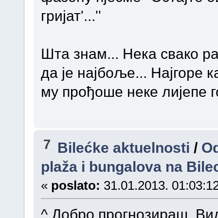
гријат'...''
Шта знам... Нека свако р
да је најбоље... Најгоре к
му прођоше неке лијепе г
7
Bilećke aktuelnosti
/
Od
plaža i bungalova na Bil
«
poslato:
31.01.2013. 01:03:12
^ Добро прогнозираш. Ви