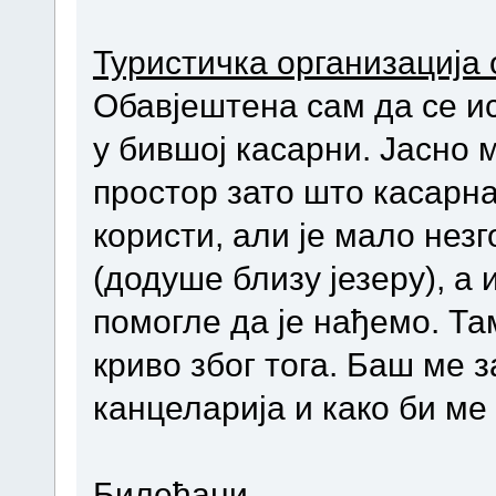
Туристичка организација
Обавјештена сам да се ист
у бившој касарни. Јасно м
простор зато што касарна
користи, али је мало незг
(додуше близу језеру), а 
помогле да је нађемо. Та
криво због тога. Баш ме 
канцеларија и како би ме
Билећани