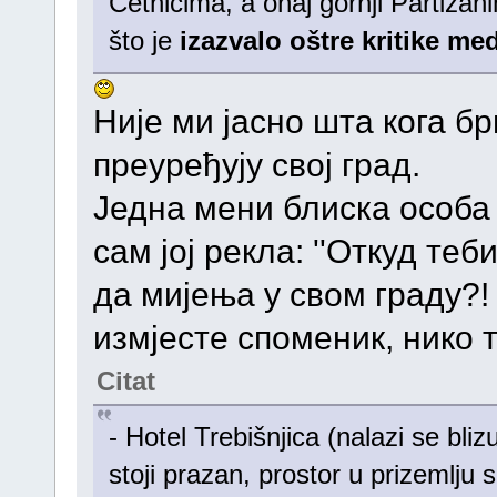
Četnicima, a onaj gornji Partizan
što je
izazvalo oštre kritike med
Није ми јасно шта кога б
преуређују свој град.
Једна мени блиска особа в
сам јој рекла: ''Откуд те
да мијења у свом граду?!
измјесте споменик, нико т
Citat
- Hotel Trebišnjica (nalazi se bliz
stoji prazan, prostor u prizemlju s