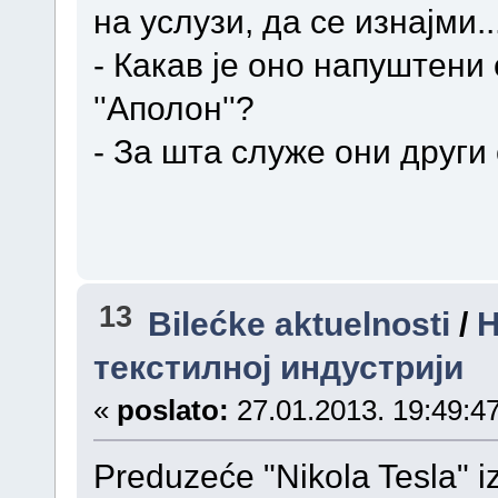
на услузи, да се изнајми..
- Какав је оно напуштени
''Аполон''?
- За шта служе они други
13
Bilećke aktuelnosti
/
Н
текстилној индустрији
«
poslato:
27.01.2013. 19:49:47
Preduzeće "Nikola Tesla" iz