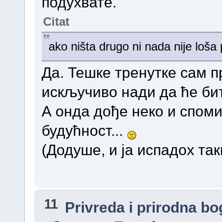
подухвате.
Citat
ako ništa drugo ni nada nije loša
Да. Тешке тренутке сам 
искључиво нади да ће би
А онда дође неко и спом
будућност...
(Додуше, и ја испадох такв
11
Privreda i prirodna bo