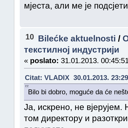
мјеста, али ме је подсјети
10
Bilećke aktuelnosti
/
O
текстилној индустрији
«
poslato:
31.01.2013. 00:45:51
Citat: VLADIX 30.01.2013. 23:2
Bilo bi dobro, moguće da će nešto
Ja, искрено, не вјерујем.
том директору и разоткр