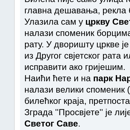
главна дешавања, рекла 
Улазила сам у
цркву Све
налази споменик борцим
рату. У дворишту цркве ј
из Другог свјетског рата 
исправити ако гријешим.
Наићи ћете и на
парк На
налази велики споменик 
билећког краја, претпост
Зграда ''Просвјете'' је ли
Светог Саве
.