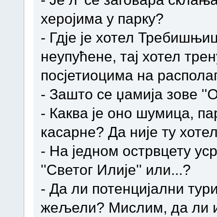
херојима у парку?
- Гдје је хотел Требишњи
неупућене, тај хотел трен
посјетиоцима на распола
- Зашто се џамија зове ''
- Каква је оно шумица, па
касарне? Да није ту хоте
- На једном острвцету уср
''Светог Илије'' или...?
- Да ли потенцијални тури
жељели? Мислим, да ли и