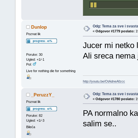
Odg: Tema za sve i svast
Dunlop
«
Odgovor #1779 poslato:
19
Poznat lik
Jucer mi netko
Ali sreca nema 
Poruke: 30
Ugled: +1/-1
Pol:
Live for nothing die for something
http://youtu.be/OtAdneAfzcc
Odg: Tema za sve i svast
_PeruzzY_
«
Odgovor #1780 poslato:
19
Poznat lik
PA normalno kad
Poruke: 82
Ugled: +1/-3
salim se..
Bileća