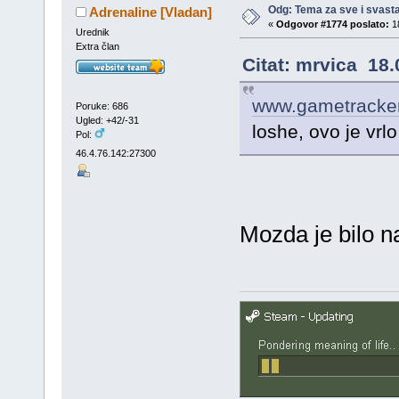
Odg: Tema za sve i svast
Adrenaline [Vladan]
«
Odgovor #1774 poslato:
18
Urednik
Extra član
Citat: mrvica 18.
www.gametracke
Poruke: 686
Ugled: +42/-31
loshe, ovo je vrlo
Pol:
46.4.76.142:27300
Mozda je bilo n