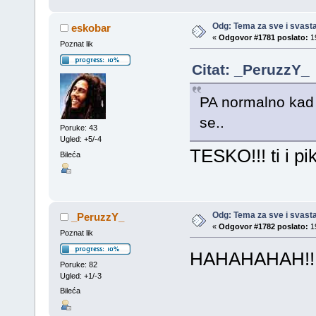
Odg: Tema za sve i svast
eskobar
«
Odgovor #1781 poslato:
19
Poznat lik
Citat: _PeruzzY_
PA normalno kad 
se..
Poruke: 43
Ugled: +5/-4
TESKO!!! ti i p
Bileća
Odg: Tema za sve i svast
_PeruzzY_
«
Odgovor #1782 poslato:
19
Poznat lik
HAHAHAHAH!!!
Poruke: 82
Ugled: +1/-3
Bileća