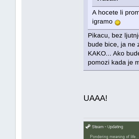
A hocete li pro
igramo
Pikacu, bez lju
bude bice, ja ne
KAKO... Ako bude
pomozi kada je m
UAAA!