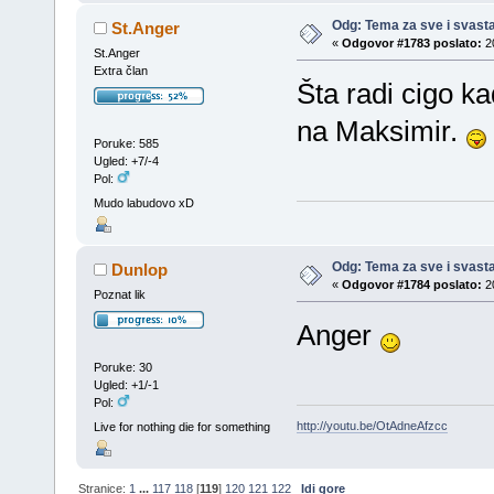
Odg: Tema za sve i svast
St.Anger
«
Odgovor #1783 poslato:
20
St.Anger
Extra član
Šta radi cigo k
na Maksimir.
Poruke: 585
Ugled: +7/-4
Pol:
Mudo labudovo xD
Odg: Tema za sve i svast
Dunlop
«
Odgovor #1784 poslato:
20
Poznat lik
Anger
Poruke: 30
Ugled: +1/-1
Pol:
http://youtu.be/OtAdneAfzcc
Live for nothing die for something
Stranice:
1
...
117
118
[
119
]
120
121
122
Idi gore