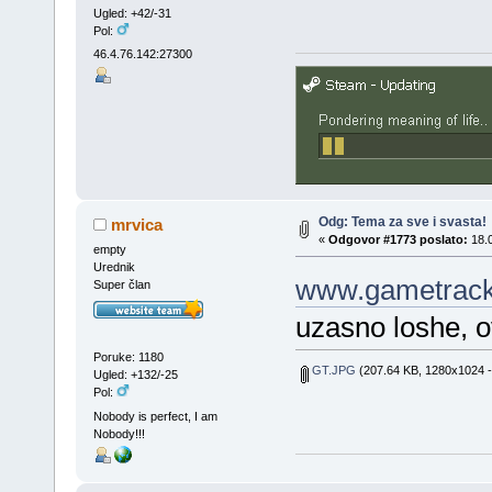
Ugled: +42/-31
Pol:
46.4.76.142:27300
Odg: Tema za sve i svasta!
mrvica
«
Odgovor #1773 poslato:
18.0
empty
Urednik
www.gametrack
Super član
uzasno loshe, ov
Poruke: 1180
GT.JPG
(207.64 KB, 1280x1024 -
Ugled: +132/-25
Pol:
Nobody is perfect, I am
Nobody!!!