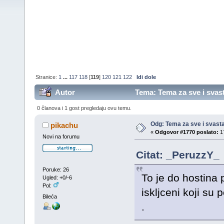
Stranice:
1
...
117
118
[
119
]
120
121
122
Idi dole
Autor
Tema: Tema za sve i svast
0 članova i 1 gost pregledaju ovu temu.
Odg: Tema za sve i svast
pikachu
«
Odgovor #1770 poslato:
17
Novi na forumu
Citat: _PeruzzY_
Poruke: 26
To je do hostina 
Ugled: +0/-6
Pol:
iskljceni koji su
Bileća
.