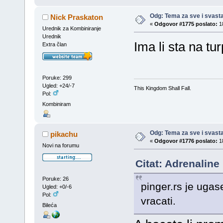
Odg: Tema za sve i svast
Nick Praskaton
«
Odgovor #1775 poslato:
18
Urednik za Kombiniranje
Urednik
Ima li sta na tur
Extra član
Poruke: 299
Ugled: +24/-7
This Kingdom Shall Fall.
Pol:
Kombiniram
Odg: Tema za sve i svast
pikachu
«
Odgovor #1776 poslato:
18
Novi na forumu
Citat: Adrenaline
Poruke: 26
pinger.rs je ugas
Ugled: +0/-6
Pol:
vracati.
Bileća