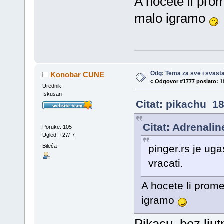
A hocete li prom
malo igramo
Odg: Tema za sve i svast
Konobar CUNE
«
Odgovor #1777 poslato:
18
Urednik
Iskusan
Citat: pikachu 18
Citat: Adrenalin
Poruke: 105
Ugled: +27/-7
Bileća
pinger.rs je ug
vracati.
A hocete li prome
igramo
Pikacu, bez l