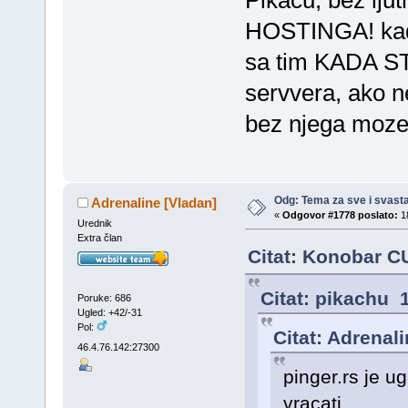
HOSTINGA! kad 
sa tim KADA ST
servvera, ako n
bez njega moze 
Odg: Tema za sve i svast
Adrenaline [Vladan]
«
Odgovor #1778 poslato:
18
Urednik
Extra član
Citat: Konobar C
Citat: pikachu 
Poruke: 686
Ugled: +42/-31
Pol:
Citat: Adrenal
46.4.76.142:27300
pinger.rs je u
vracati.