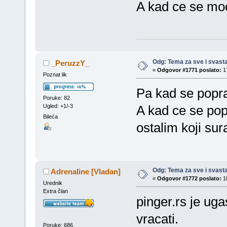
A kad ce se moc
Odg: Tema za sve i svast
_PeruzzY_
«
Odgovor #1771 poslato:
17
Poznat lik
Pa kad se popra
Poruke: 82
Ugled: +1/-3
A kad ce se pop
Bileća
ostalim koji sur
Odg: Tema za sve i svast
Adrenaline [Vladan]
«
Odgovor #1772 poslato:
18
Urednik
Extra član
pinger.rs je uga
vracati.
Poruke: 686