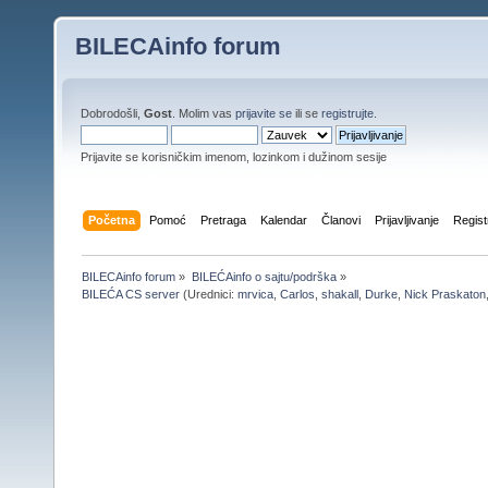
BILECAinfo forum
Dobrodošli,
Gost
. Molim vas
prijavite se
ili se
registrujte
.
Prijavite se korisničkim imenom, lozinkom i dužinom sesije
Početna
Pomoć
Pretraga
Kalendar
Članovi
Prijavljivanje
Regist
BILECAinfo forum
»
BILEĆAinfo o sajtu/podrška
»
BILEĆA CS server
(Urednici:
mrvica
,
Carlos
,
shakall
,
Durke
,
Nick Praskaton