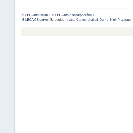
BILECAinfo forum
»
BILEĆAinfo o sajtu/podrška
»
BILEĆA CS server
(Urednici:
mrvica
,
Carlos
,
shakall
,
Durke
,
Nick Praskaton