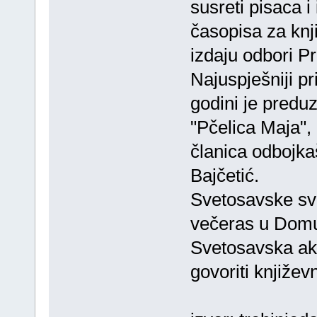
susreti pisaca i 
časopisa za knji
izdaju odbori Pr
Najuspješniji pri
godini je predu
"Pčelica Maja", 
članica odbojk
Bajčetić.
Svetosavske sve
večeras u Domu 
Svetosavska ak
govoriti književn