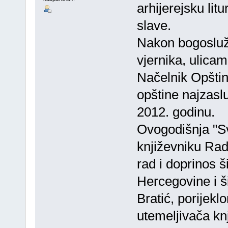
arhijerejsku lit
slave.
Nakon bogosluže
vjernika, ulicam
Načelnik Opštin
opštine najzasl
2012. godinu.
Ovogodišnja "Sv
književniku Rad
rad i doprinos š
Hercegovine i š
Bratić, porijekl
utemeljivača kn