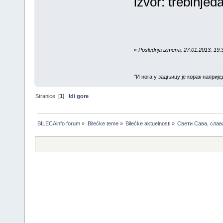
izvor: trebinjed
«
Poslednja izmena: 27.01.2013. 19:3
''И нога у задњицу је корак напријед
Stranice: [
1
]
Idi gore
BILECAinfo forum
»
Bilećke teme
»
Bilećke aktuelnosti
»
Свети Сава, слав