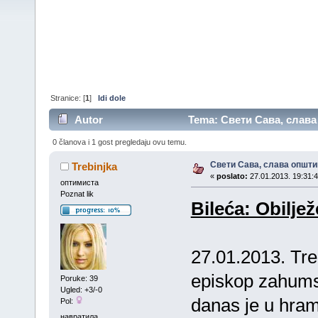
Stranice: [
1
]
Idi dole
Autor
Tema: Свети Сава, слава 
0 članova i 1 gost pregledaju ovu temu.
Свети Сава, слава општи
Trebinjka
«
poslato:
27.01.2013. 19:31:4
оптимиста
Poznat lik
Bileća: Obilje
27.01.2013. Tre
episkop zahumsk
Poruke: 39
Ugled: +3/-0
danas je u hram
Pol:
навратила...