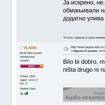
Ја искрено, не
обмањивали на
додатно улива
''И нога у задњицу је корак напријед
Odg: Нова радна мјеста 
VLADIX
«
Odgovor #1 poslato:
30.01
BILEĆAinfo founder
Administrator
Bilo bi dobro, 
Urednik
ništa drugo ni 
Poruke: 1623
Ugled: +121/-17
Pol:
Vladimir Duka