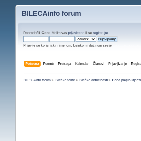
BILECAinfo forum
Dobrodošli,
Gost
. Molim vas
prijavite se
ili se
registrujte
.
Prijavite se korisničkim imenom, lozinkom i dužinom sesije
Početna
Pomoć
Pretraga
Kalendar
Članovi
Prijavljivanje
Regist
BILECAinfo forum
»
Bilećke teme
»
Bilećke aktuelnosti
»
Нова радна мјеста