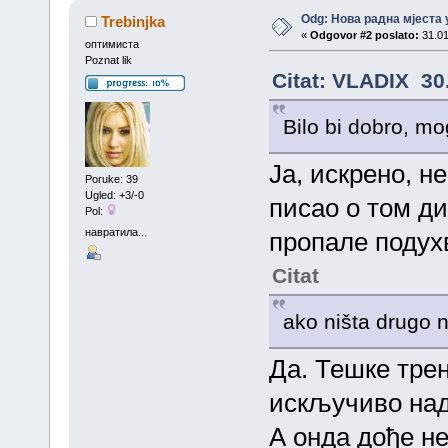
Odg: Нова радна мјеста 
Trebinjka
«
Odgovor #2 poslato:
31.01
оптимиста
Poznat lik
Citat: VLADIX 30
Bilo bi dobro, mo
Ja, искрено, н
Poruke: 39
Ugled: +3/-0
писао о том ди
Pol:
навратила...
пропале подух
Citat
ako ništa drugo n
Да. Тешке тре
искључиво над
А онда дође н