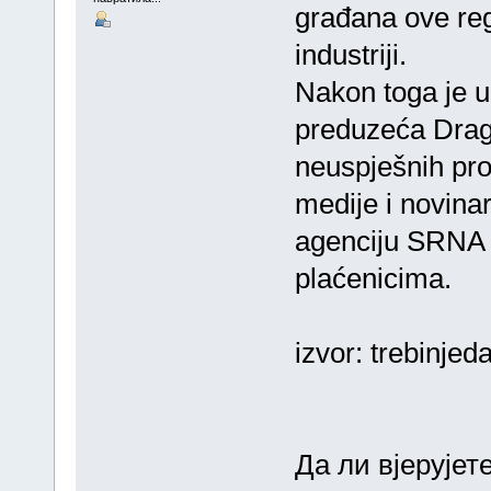
građana ove regi
industriji.
Nakon toga je u
preduzeća Drag
neuspješnih pro
medije i novinar
agenciju SRNA p
plaćenicima.
izvor: trebinjed
Да ли вјерујет