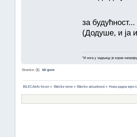
за будућност...
(Додуше, и ја и
''И нога у задњицу је корак напријед
Stranice: [
1
]
Idi gore
BILECAinfo forum
»
Bilećke teme
»
Bilećke aktuelnosti
»
Нова радна мјеста