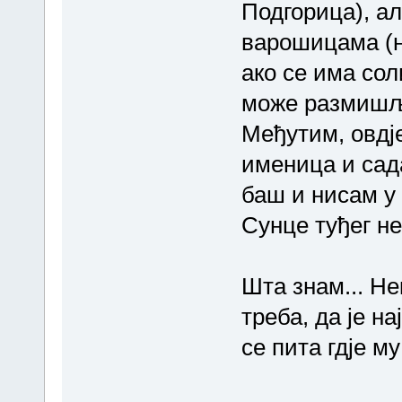
Подгорица), ал
варошицама (н
ако се има сол
може размишљ
Међутим, овдје
именица и сада
баш и нисам у 
Сунце туђег неб
Шта знам... Не
треба, да је на
се пита гдје м