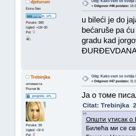
Odg: Kako vam se svidja 
djeturum
«
Odgovor #46 poslato:
16.0
Extra član
u bileći je do j
Poruke: 380
Ugled: +19/-30
bećaruše pa ću
Pol:
gradu kad jorgov
ĐURĐEVDANA o
Odg: Kako vam se svidja 
Trebinjka
«
Odgovor #47 poslato:
31.0
оптимиста
Poznat lik
Ја о томе писа
Citat: Trebinjka 
Општи утисак о
Poruke: 39
Билећа ми се с
Ugled: +3/-0
Pol: