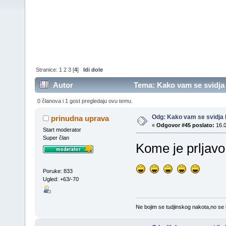
Stranice:
1
2
3
[
4
]
Idi dole
Autor
Tema: Kako vam se svidja 
0 članova i 1 gost pregledaju ovu temu.
Odg: Kako vam se svidja 
prinudna uprava
«
Odgovor #45 poslato:
16.0
Start moderator
Super član
Kome je prljavo
Poruke: 833
Ugled: +63/-70
Ne bojim se tudjinskog nakota,no se 