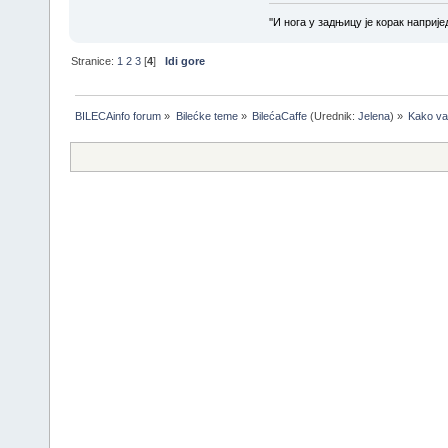
''И нога у задњицу је корак напријед
Stranice:
1
2
3
[
4
]
Idi gore
BILECAinfo forum
»
Bilećke teme
»
BilećaCaffe
(Urednik:
Jelena
) »
Kako va