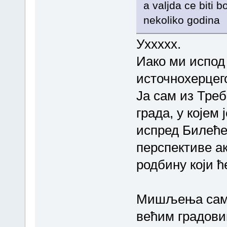
a valjda ce biti 
nekoliko godina
Уххххх.
Иако ми испод
источнохерцег
Ја сам из Треб
града, у којем 
испред Билеће
перспективе а
родбину који ћ
Мишљења сам д
већим градови