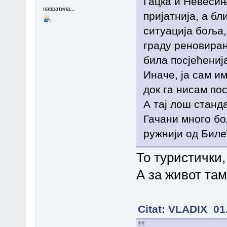
Гацка и Невесињ
навратила...
пријатнија, а бл
ситуација боља,
граду реновиран
била посјећенија
Иначе, ја сам и
док га нисам пос
А тај лош станд
Гачани много бо
ружнији од Биле
То туристички, 
А за живот там
Citat: VLADIX 01