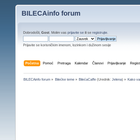
BILECAinfo forum
Dobrodošli,
Gost
. Molim vas
prijavite se
ili se
registrujte
.
Prijavite se korisničkim imenom, lozinkom i dužinom sesije
Početna
Pomoć
Pretraga
Kalendar
Članovi
Prijavljivanje
Regist
BILECAinfo forum
»
Bilećke teme
»
BilećaCaffe
(Urednik:
Jelena
) »
Kako va