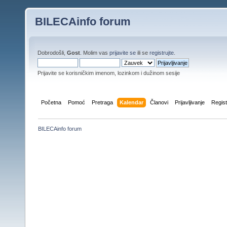
BILECAinfo forum
Dobrodošli,
Gost
. Molim vas
prijavite se
ili se
registrujte
.
Prijavite se korisničkim imenom, lozinkom i dužinom sesije
Početna
Pomoć
Pretraga
Kalendar
Članovi
Prijavljivanje
Regist
BILECAinfo forum