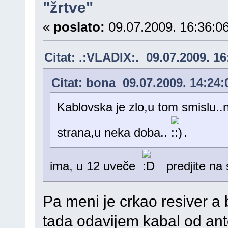
"žrtve"
«
poslato:
09.07.2009. 16:36:06
Citat: .:VLADIX:. 09.07.2009. 16
Citat: bona 09.07.2009. 14:24:
Kablovska je zlo,u tom smislu..
strana,u neka doba..
.
ima, u 12 uveče
predjite na 
Pa meni je crkao resiver a b
tada odavijem kabal od ant