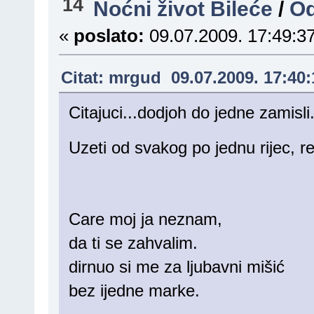
14
Noćni život Bileće
/
O
«
poslato:
09.07.2009. 17:49:37
Citat: mrgud 09.07.2009. 17:40:
Citajuci...dodjoh do jedne zamisli
Uzeti od svakog po jednu rijec, r
Care moj ja neznam,
da ti se zahvalim.
dirnuo si me za ljubavni mišić
bez ijedne marke.