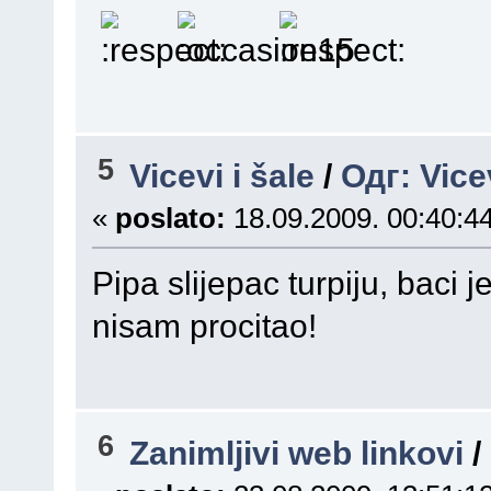
5
Vicevi i šale
/
Одг: Vice
«
poslato:
18.09.2009. 00:40:44
Pipa slijepac turpiju, baci j
nisam procitao!
6
Zanimljivi web linkovi
/