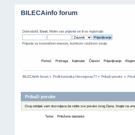
BILECAinfo forum
Dobrodošli,
Gost
. Molim vas
prijavite se
ili se
registrujte
.
Prijavite se korisničkim imenom, lozinkom i dužinom sesije
Početna
Pomoć
Pretraga
Kalendar
Članovi
Prijavljivanje
Regist
BILECAinfo forum
»
Profil korisnika Hercegovac77
»
Prikaži poruke 
»
Poru
Informacije o profilu
Prikaži poruke
Ovaj odeljak vam dozvoljava da vidite sve poruke ovog člana. Imajte na umu
Poruke
Teme
Priložene datoteke