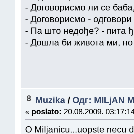
- Договорисмо ли се баба
- Договорисмо - одговори
- Па што недође? - пита ђ
- Дошла би живота ми, но
8
Muzika
/
Одг: MILjAN M
«
poslato:
20.08.2009. 03:17:14
O Miljanicu...uopste necu d