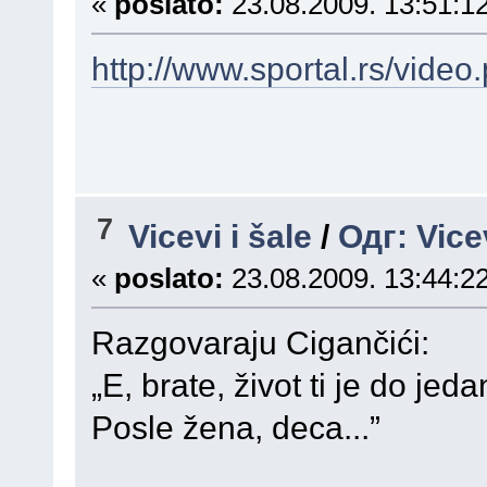
«
poslato:
23.08.2009. 13:51:12
http://www.sportal.rs/vide
7
Vicevi i šale
/
Одг: Vice
«
poslato:
23.08.2009. 13:44:22
Razgovaraju Cigančići:
„E, brate, život ti je do jeda
Posle žena, deca...”