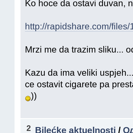
Ko hoce da ostavi duvan, n
http://rapidshare.com/file
Mrzi me da trazim sliku... o
Kazu da ima veliki uspjeh..
ce ostavit cigarete pa prest
))
2
Bilećke aktuelnosti
/
Од