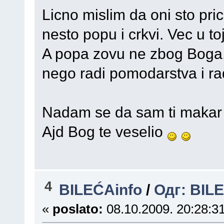
Licno mislim da oni sto pri
nesto popu i crkvi. Vec u toj
A popa zovu ne zbog Boga, v
nego radi pomodarstva i rad
Nadam se da sam ti makar 
Ajd Bog te veselio
4
BILEĆAinfo
/
Одг: BILE
«
poslato:
08.10.2009. 20:28:31