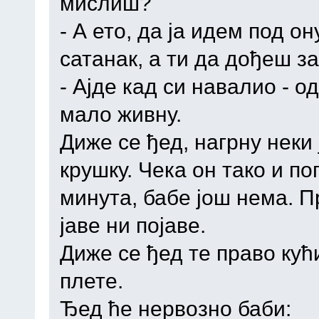
мислиш?
- А ето, да ја идем под он
сатанак, а ти да дођеш за
- Ајде кад си навалио - о
мало живну.
Диже се ђед, нагрну неки 
крушку. Чека он тако и по
минута, бабе још нема. Пр
јаве ни појаве.
Диже се ђед те право кући
плете.
Ђед ће нервозно баби: