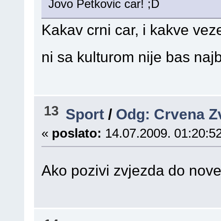
Jovo Petkovic car!
Kakav crni car, i kakve vez
ni sa kulturom nije bas najb
13
Sport
/
Odg: Crvena Z
«
poslato:
14.07.2009. 01:20:52
Ako pozivi zvjezda do no