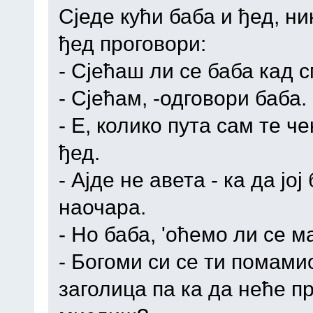
Сједе кући баба и ђед, н
ђед проговори:
- Сјећаш ли се баба кад 
- Сјећам, -одговори баба.
- Е, колико пута сам те ч
ђед.
- Ајде не авета - ка да јо
наочара.
- Но баба, 'оћемо ли се м
- Богоми си се ти помамио
заголица па ка да неће пр