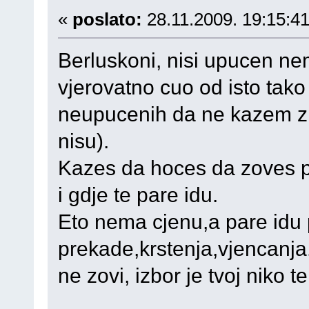
«
poslato:
28.11.2009. 19:15:41
Berluskoni, nisi upucen ne
vjerovatno cuo od isto tako
neupucenih da ne kazem z
nisu).
Kazes da hoces da zoves po
i gdje te pare idu.
Eto nema cjenu,a pare idu
prekade,krstenja,vjencanja
ne zovi, izbor je tvoj niko te