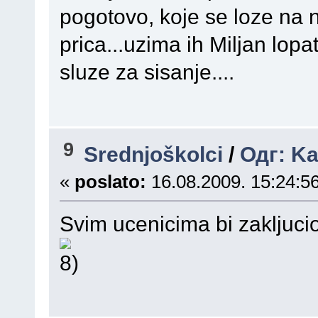
pogotovo, koje se loze na 
prica...uzima ih Miljan lop
sluze za sisanje....
9
Srednjoškolci
/
Одг: Kad
«
poslato:
16.08.2009. 15:24:56
Svim ucenicima bi zakljucio