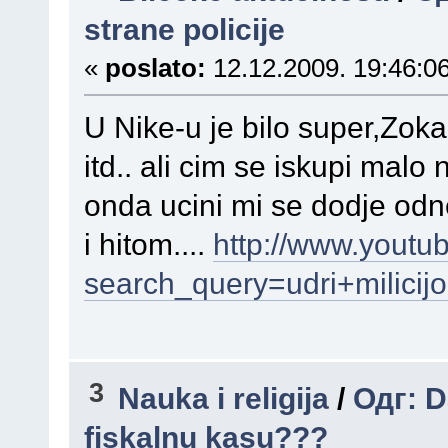
strane policije
«
poslato:
12.12.2009. 19:46:06
U Nike-u je bilo super,Zoka
itd.. ali cim se iskupi malo 
onda ucini mi se dodje odn
i hitom....
http://www.youtu
search_query=udri+milici
3
Nauka i religija
/
Одг: D
fiskalnu kasu???