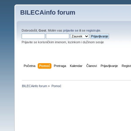
BILECAinfo forum
Dobrodošli,
Gost
. Molim vas
prijavite se
ili se
registrujte
.
Prijavite se korisničkim imenom, lozinkom i dužinom sesije
Početna
Pomoć
Pretraga
Kalendar
Članovi
Prijavljivanje
Regist
BILECAinfo forum
»
Pomoć