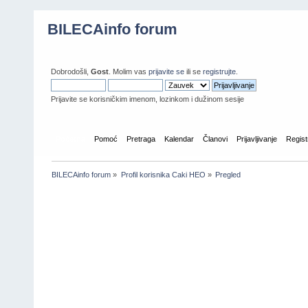
BILECAinfo forum
Dobrodošli,
Gost
. Molim vas
prijavite se
ili se
registrujte
.
Prijavite se korisničkim imenom, lozinkom i dužinom sesije
Početna
Pomoć
Pretraga
Kalendar
Članovi
Prijavljivanje
Regist
BILECAinfo forum
»
Profil korisnika Caki HEO
»
Pregled
Informacije o profilu