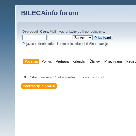
BILECAinfo forum
Dobrodošli,
Gost
. Molim vas
prijavite se
ili se
registrujte
.
Prijavite se korisničkim imenom, lozinkom i dužinom sesije
Početna
Pomoć
Pretraga
Kalendar
Članovi
Prijavljivanje
Regist
BILECAinfo forum
»
Profil korisnika .::Inzinjer::.
»
Pregled
Informacije o profilu