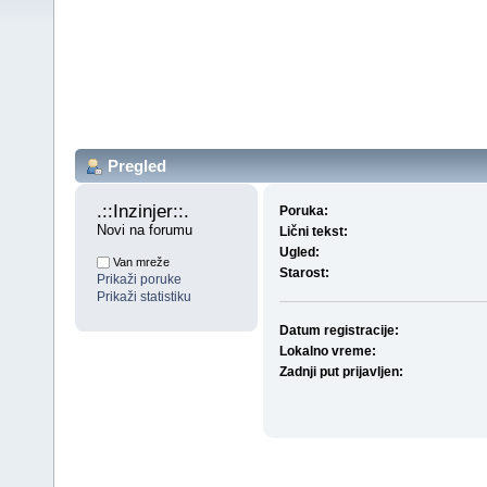
Pregled
.::Inzinjer::. 
Poruka:
Novi na forumu
Lični tekst:
Ugled:
Van mreže
Starost:
Prikaži poruke
Prikaži statistiku
Datum registracije:
Lokalno vreme:
Zadnji put prijavljen: