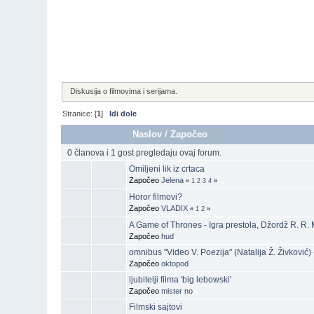
Diskusija o filmovima i serijama.
Stranice: [
1
]
Idi dole
Naslov
/
Započeo
0 članova i 1 gost pregledaju ovaj forum.
Omiljeni lik iz crtaca
Započeo
Jelena
«
1
2
3
4
»
Horor filmovi?
Započeo
VLADIX
«
1
2
»
A Game of Thrones - Igra prestola, Džordž R. R. 
Započeo
hud
omnibus "Video V. Poezija" (Natalija Ž. Živković)
Započeo
oktopod
ljubitelji filma 'big lebowski'
Započeo
mister no
Filmski sajtovi