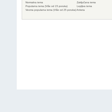
Normalna tema
Zaključana tema
Popularna tema (Više od 15 poruka)
Lepljiva tema
Veoma popularna tema (Više od 25 poruka)
Anketa