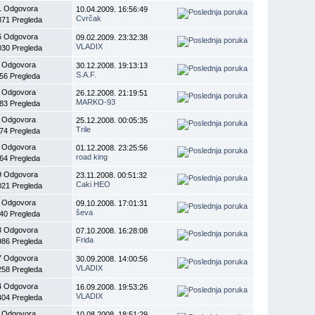
1 Odgovora
10.04.2009. 16:56:49
Cvrčak
871 Pregleda
6 Odgovora
09.02.2009. 23:32:38
VLADIX
030 Pregleda
 Odgovora
30.12.2008. 19:13:13
S.A.F.
56 Pregleda
 Odgovora
26.12.2008. 21:19:51
MARKO-93
83 Pregleda
 Odgovora
25.12.2008. 00:05:35
Trile
74 Pregleda
 Odgovora
01.12.2008. 23:25:56
road king
64 Pregleda
9 Odgovora
23.11.2008. 00:51:32
Caki HEO
021 Pregleda
 Odgovora
09.10.2008. 17:01:31
ševa
40 Pregleda
8 Odgovora
07.10.2008. 16:28:08
Frida
986 Pregleda
7 Odgovora
30.09.2008. 14:00:56
VLADIX
258 Pregleda
4 Odgovora
16.09.2008. 19:53:26
VLADIX
404 Pregleda
 Odgovora
10.08.2008. 18:51:29