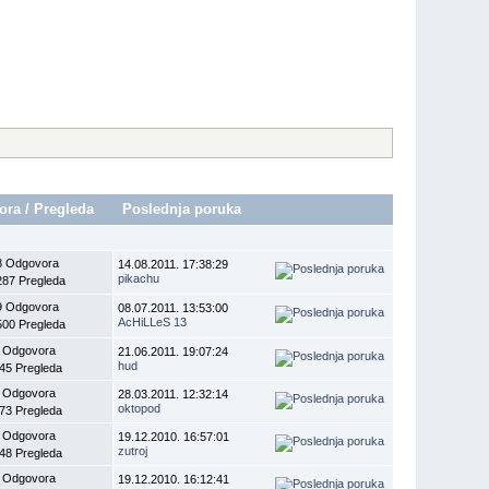
ora
/
Pregleda
Poslednja poruka
8 Odgovora
14.08.2011. 17:38:29
pikachu
287 Pregleda
9 Odgovora
08.07.2011. 13:53:00
AcHiLLeS 13
500 Pregleda
 Odgovora
21.06.2011. 19:07:24
hud
45 Pregleda
 Odgovora
28.03.2011. 12:32:14
oktopod
73 Pregleda
 Odgovora
19.12.2010. 16:57:01
zutroj
48 Pregleda
 Odgovora
19.12.2010. 16:12:41