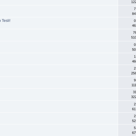
12
7
84
 Tesli!
0
46
7
51
0
50
1
46
2
25
9
11
3
32
2
61
2
52
5
67