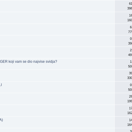
6
39
1
16
6
77
0
39
2
49
ER koji vam se dio najvise svidja?
1
50
3
33
I
0
50
2
19
1
16
A)
1
16
3