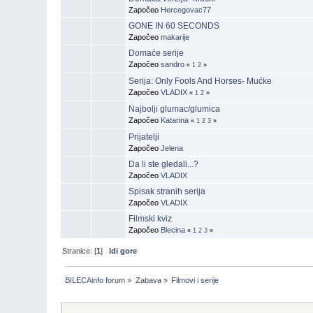
Započeo
Hercegovac77
GONE IN 60 SECONDS
Započeo
makarije
Domaće serije
Započeo
sandro
«
1
2
»
Serija: Only Fools And Horses- Mućke
Započeo
VLADIX
«
1
2
»
Najbolji glumac/glumica
Započeo
Katarina
«
1
2
3
»
Prijatelji
Započeo
Jelena
Da li ste gledali...?
Započeo
VLADIX
Spisak stranih serija
Započeo
VLADIX
Filmski kviz
Započeo
Blecina
«
1
2
3
»
Stranice: [
1
]
Idi gore
BILECAinfo forum
»
Zabava
»
Filmovi i serije