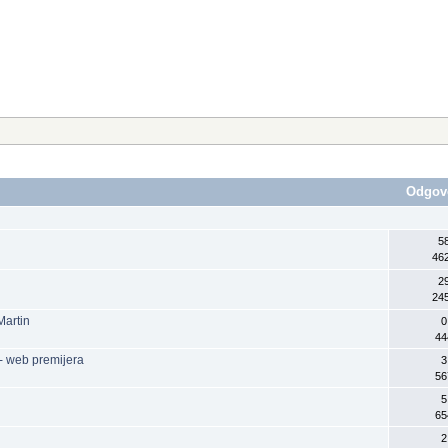
Odgov
5
46
2
24
Martin
0
44
 - web premijera
3
56
5
65
2