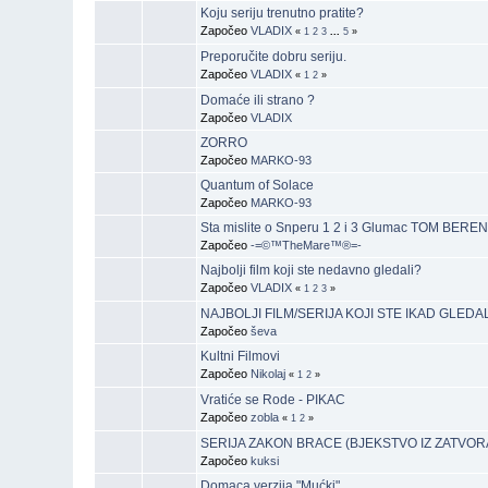
Koju seriju trenutno pratite?
Započeo
VLADIX
«
1
2
3
...
5
»
Preporučite dobru seriju.
Započeo
VLADIX
«
1
2
»
Domaće ili strano ?
Započeo
VLADIX
ZORRO
Započeo
MARKO-93
Quantum of Solace
Započeo
MARKO-93
Sta mislite o Snperu 1 2 i 3 Glumac TOM BERENG
Započeo
-=©™TheMare™®=-
Najbolji film koji ste nedavno gledali?
Započeo
VLADIX
«
1
2
3
»
NAJBOLJI FILM/SERIJA KOJI STE IKAD GLEDAL
Započeo
ševa
Kultni Filmovi
Započeo
Nikolaj
«
1
2
»
Vratiće se Rode - PIKAC
Započeo
zobla
«
1
2
»
SERIJA ZAKON BRACE (BJEKSTVO IZ ZATVOR
Započeo
kuksi
Domaca verzija "Mućki"