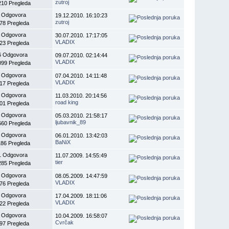
zutroj
210 Pregleda
 Odgovora
19.12.2010. 16:10:23
zutroj
78 Pregleda
 Odgovora
30.07.2010. 17:17:05
VLADIX
23 Pregleda
6 Odgovora
09.07.2010. 02:14:44
VLADIX
099 Pregleda
 Odgovora
07.04.2010. 14:11:48
VLADIX
17 Pregleda
 Odgovora
11.03.2010. 20:14:56
road king
01 Pregleda
 Odgovora
05.03.2010. 21:58:17
ljubavnik_89
660 Pregleda
 Odgovora
06.01.2010. 13:42:03
BaNiX
186 Pregleda
1 Odgovora
11.07.2009. 14:55:49
tier
285 Pregleda
 Odgovora
08.05.2009. 14:47:59
VLADIX
76 Pregleda
 Odgovora
17.04.2009. 18:11:06
VLADIX
22 Pregleda
 Odgovora
10.04.2009. 16:58:07
Cvrčak
97 Pregleda