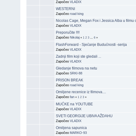
Započeo
VLADIX
WESTERNI
Započeo
road king
Nicolas Cage, Megan Fox i Jessica Alba u filmu o
Započeo
VLADIX
Preporučite !!!!
Započeo
Nikolaj
«
1
2
3
...
6
»
FlashForward - Sjećanje Budućnosti -serija
Započeo
VLADIX
Zadnji film koji ste gledali ...
Započeo
VLADIX
Gledanje filmova na netu
Započeo
SRKI-88
PRISON BREAK
Započeo
road king
Omiljene recenice iz filmova....
Započeo
fan
«
1
2
3
»
MUĆKE na YOUTUBE
Započeo
VLADIX
SVETI GEORGIJE UBIVA AŽDAHU
Započeo
VLADIX
Omiljena sapunica
Započeo
MARKO-93