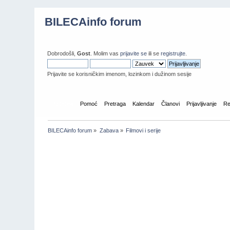
BILECAinfo forum
Dobrodošli,
Gost
. Molim vas
prijavite se
ili se
registrujte
.
Prijavite se korisničkim imenom, lozinkom i dužinom sesije
Početna
Pomoć
Pretraga
Kalendar
Članovi
Prijavljivanje
Re
BILECAinfo forum
»
Zabava
»
Filmovi i serije