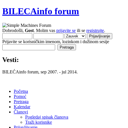
BILECAinfo forum
Dobrodošli,
Gost
. Molim vas
prijavite se
ili se
registrujte
.
Prijavite se korisničkim imenom, lozinkom i dužinom sesije
Vesti:
BILEĆAinfo forum, sep 2007. - jul 2014.
Početna
Pomoć
Pretraga
Kalendar
Članovi
Pogledaj spisak članova
Traži korisnike
Prijavljivanje