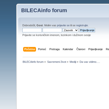
BILECAinfo forum
Dobrodošli,
Gost
. Molim vas
prijavite se
ili se
registrujte
.
Prijavite se korisničkim imenom, lozinkom i dužinom sesije
Početna
Pomoć
Pretraga
Kalendar
Članovi
Prijavljivanje
Re
BILECAinfo forum
»
Savremeni život
»
Mediji
»
Da vas vidimo.....