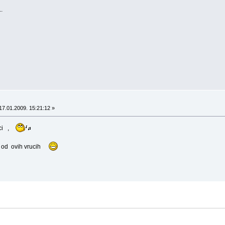
.
17.01.2009. 15:21:12 »
uci ,
 od ovih vrucih