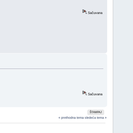
Sačuvana
Sačuvana
ŠTAMPAJ
« prethodna tema
sledeća tema »