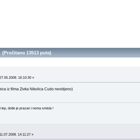
. (Pročitano 13513 puta)
27.05.2008. 16:10:30 »
ica iz filma Zivka Nikolica Cudo nevidjeno)
 i lep, dotle je prazan i nema smisla !
11.07.2008. 14:11:27 »