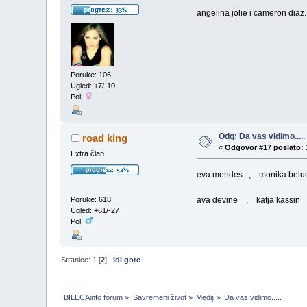
angelina jolie i cameron diaz..
Poruke: 106
Ugled: +7/-10
Pol:
Odg: Da vas vidimo.....
road king
«
Odgovor #17 poslato:
Extra član
eva mendes , monika bel
Poruke: 618
ava devine , katja kassin
Ugled: +61/-27
Pol:
Stranice:
1
[
2
]
Idi gore
BILECAinfo forum
»
Savremeni život
»
Mediji
»
Da vas vidimo.....