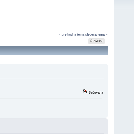
« prethodna tema
sledeća tema »
ŠTAMPAJ
Sačuvana