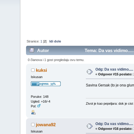
Stranice:
1
[
2
]
Idi dole
Autor
Tema: Da vas vidimo....
0 članova i 1 gost pregledaju ovu temu.
Odg: Da vas vidimo.....
kuksi
«
Odgovor #15 poslato:
Iskusan
Savina Gersak (to je ona glum
Poruke: 148
Ugled: +16/-4
Zivot je kao pepeljara: dok je cist
Pol:
Odg: Da vas vidimo.....
jowana92
«
Odgovor #16 poslato:
Iskusan