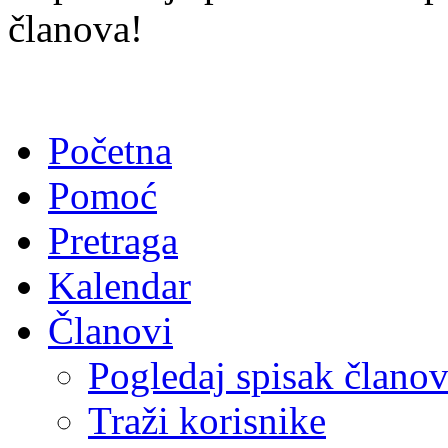
članova!
Početna
Pomoć
Pretraga
Kalendar
Članovi
Pogledaj spisak člano
Traži korisnike