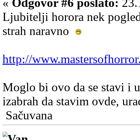
«
Odgovor #6 poslato:
23.
Ljubitelji horora nek pogled
strah naravno
http://www.mastersofhorror.
Moglo bi ovo da se stavi i u
izabrah da stavim ovde, ura
Sačuvana