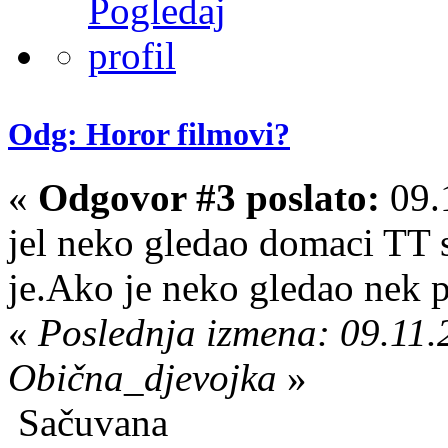
Odg: Horor filmovi?
«
Odgovor #3 poslato:
09.
jel neko gledao domaci TT 
je.Ako je neko gledao nek p
«
Poslednja izmena: 09.11.
Obična_djevojka
»
Sačuvana