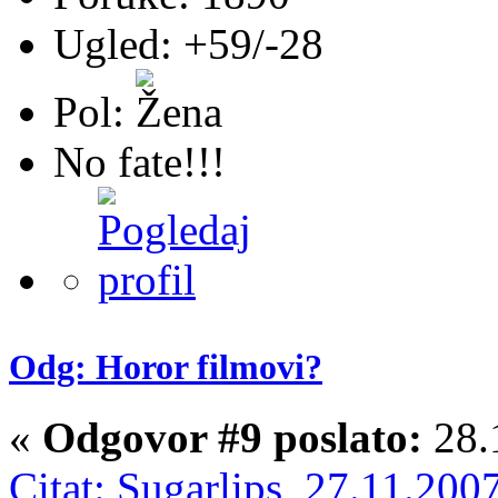
Ugled: +59/-28
Pol:
No fate!!!
Odg: Horor filmovi?
«
Odgovor #9 poslato:
28.
Citat: Sugarlips 27.11.200