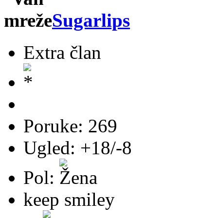
Sugarlips
Extra član
Poruke: 269
Ugled: +18/-8
Pol:
keep smiley