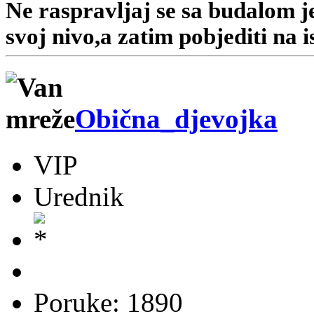
Ne raspravljaj se sa budalom jer
svoj nivo,a zatim pobjediti na i
Obična_djevojka
VIP
Urednik
Poruke: 1890