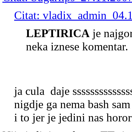
Citat: vladix_admin 04.
LEPTIRICA
je najgo
neka iznese komentar.
ja cula daje sssssssssssss
nigdje ga nema bash sam t
i to jer je jedini nas horor