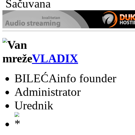
Sačuvana
VLADIX
BILEĆAinfo founder
Administrator
Urednik