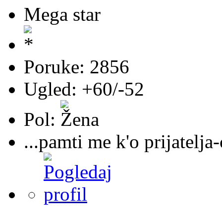
Mega star
Poruke: 2856
Ugled: +60/-52
Pol:
...pamti me k'o prijatelja