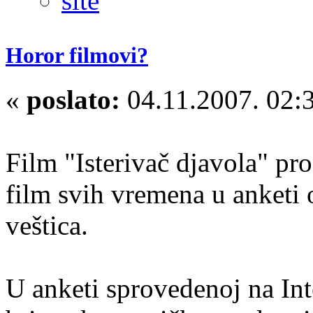
Horor filmovi?
«
poslato:
04.11.2007. 02:
Film "Isterivač djavola" prog
film svih vremena u anketi
veštica.
U anketi sprovedenoj na In