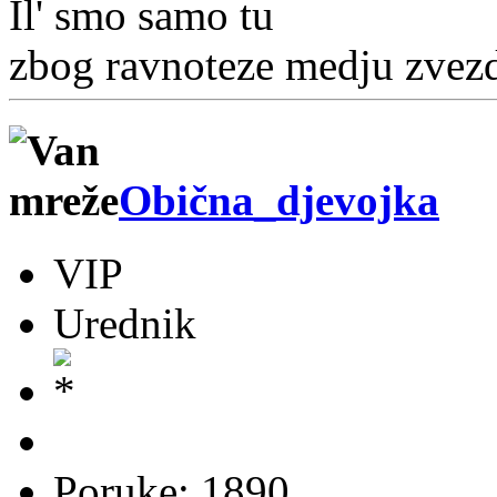
Il' smo samo tu
zbog ravnoteze medju zvezd
Obična_djevojka
VIP
Urednik
Poruke: 1890