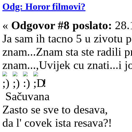
Odg: Horor filmovi?
«
Odgovor #8 poslato:
28.
Ja sam ih tacno 5 u zivotu 
znam...Znam sta ste radili p
znam...,Uvijek cu znati...i
!
Sačuvana
Zasto se sve to desava,
da l' covek ista resava?!