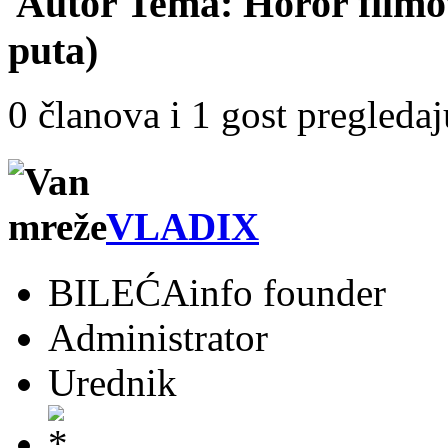
Autor
Tema: Horor filmo
puta)
0 članova i 1 gost pregleda
VLADIX
BILEĆAinfo founder
Administrator
Urednik