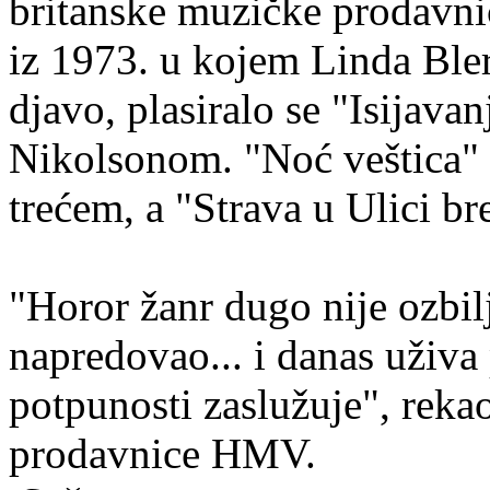
britanske muzičke prodavni
iz 1973. u kojem Linda Bler
djavo, plasiralo se "Isijav
Nikolsonom. "Noć veštica" 
trećem, a "Strava u Ulici b
"Horor žanr dugo nije ozbilj
napredovao... i danas uživa
potpunosti zaslužuje", reka
prodavnice HMV.