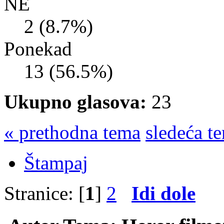
NE
2 (8.7%)
Ponekad
13 (56.5%)
Ukupno glasova:
23
« prethodna tema
sledeća t
Štampaj
Stranice: [
1
]
2
Idi dole