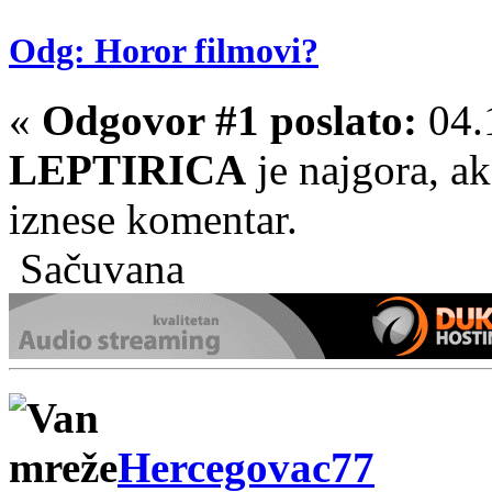
Odg: Horor filmovi?
«
Odgovor #1 poslato:
04.
LEPTIRICA
je najgora, a
iznese komentar.
Sačuvana
Hercegovac77