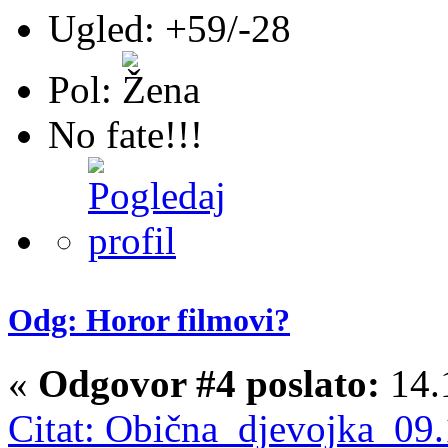
Ugled: +59/-28
Pol:
No fate!!!
Odg: Horor filmovi?
«
Odgovor #4 poslato:
14.
Citat: Obična_djevojka 09.