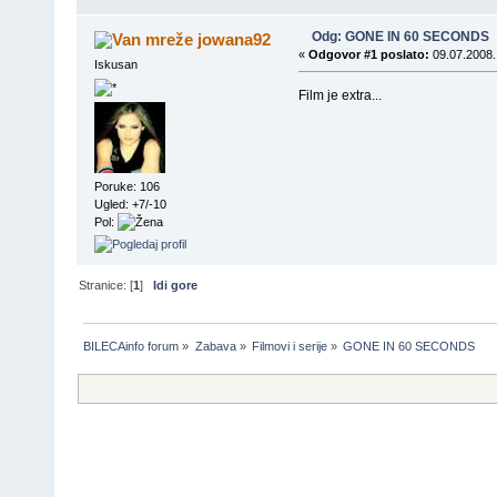
Odg: GONE IN 60 SECONDS
jowana92
«
Odgovor #1 poslato:
09.07.2008.
Iskusan
Film je extra...
Poruke: 106
Ugled: +7/-10
Pol:
Stranice: [
1
]
Idi gore
BILECAinfo forum
»
Zabava
»
Filmovi i serije
»
GONE IN 60 SECONDS