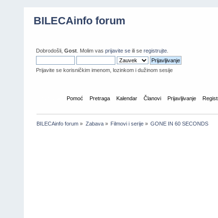
BILECAinfo forum
Dobrodošli,
Gost
. Molim vas
prijavite se
ili se
registrujte
.
Prijavite se korisničkim imenom, lozinkom i dužinom sesije
Početna
Pomoć
Pretraga
Kalendar
Članovi
Prijavljivanje
Regist
BILECAinfo forum
»
Zabava
»
Filmovi i serije
»
GONE IN 60 SECONDS