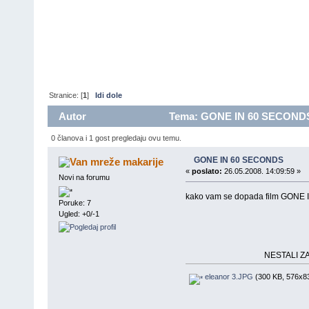
Stranice: [
1
]
Idi dole
Autor
Tema: GONE IN 60 SECONDS 
0 članova i 1 gost pregledaju ovu temu.
GONE IN 60 SECONDS
makarije
«
poslato:
26.05.2008. 14:09:59 »
Novi na forumu
kako vam se dopada film GONE
Poruke: 7
Ugled: +0/-1
NESTALI ZA 60 
eleanor 3.JPG
(300 KB, 576x83