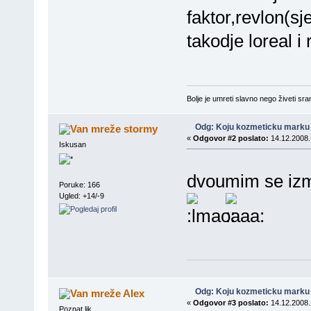
faktor,revlon(sj
takodje loreal i 
Bolje je umreti slavno nego živeti sr
Odg: Koju kozmeticku marku 
stormy
«
Odgovor #2 poslato:
14.12.2008.
Iskusan
dvoumim se izm
Poruke: 166
Ugled: +14/-9
Odg: Koju kozmeticku marku 
Alex
«
Odgovor #3 poslato:
14.12.2008.
Poznat lik