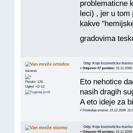
problematicne ko
leci) , jer u tom
kakve "hemijske
gradovima tesko
Odg: Koju kozmeticku marku 
ortodox
«
Odgovor #7 poslato:
15.12.2008.
Iskusan
Eto nehotice dad
Poruke: 126
Ugled: +2/-12
nasih dragih su
A eto ideje za b
«
Poslednja izmena: 15.12.2008. 22:
Odg: Koju kozmeticku marku 
stormy
«
Odgovor #8 poslato:
16.12.2008.