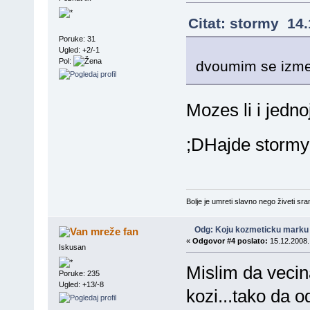
Citat: stormy 14.
Poruke: 31
Ugled: +2/-1
Pol:
dvoumim se izme
Mozes li i jednoj
;DHajde stormy 
Bolje je umreti slavno nego živeti sr
Odg: Koju kozmeticku marku 
fan
«
Odgovor #4 poslato:
15.12.2008.
Iskusan
Mislim da vecina
Poruke: 235
Ugled: +13/-8
kozi...tako da o