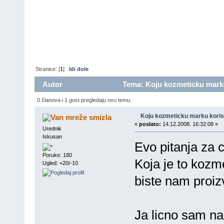
Stranice: [
1
]
Idi dole
Autor
Tema: Koju kozmeticku marku 
0 članova i 1 gost pregledaju ovu temu.
Koju kozmeticku marku koris
smizla
«
poslato:
14.12.2008. 16:32:08 »
Urednik
Iskusan
Evo pitanja za 
Poruke: 180
Koja je to kozme
Ugled: +20/-10
biste nam proiz
Ja licno sam na