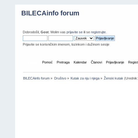
BILECAinfo forum
Dobrodošli,
Gost
. Molim vas
prijavite se
ili se
registrujte
.
Prijavite se korisničkim imenom, lozinkom i dužinom sesije
Početna
Pomoć
Pretraga
Kalendar
Članovi
Prijavljivanje
Regist
BILECAinfo forum
»
Društvo
»
Kutak za nju i njega
»
Ženski kutak
(Urednik