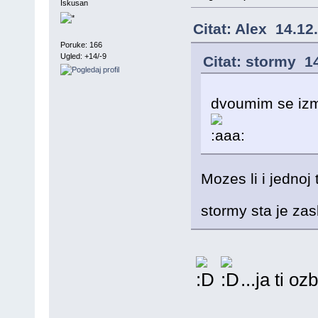
Iskusan
Citat: Alex 14.12
Poruke: 166
Ugled: +14/-9
Citat: stormy 1
dvoumim se izm
Mozes li i jednoj t
stormy sta je zas
...ja ti o