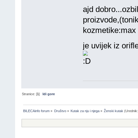
ajd dobro...ozb
proizvode,(tonik
kozmetike:max fak
je uvijek iz ori
Stranice: [
1
]
Idi gore
BILECAinfo forum
»
Društvo
»
Kutak za nju i njega
»
Ženski kutak
(Urednik