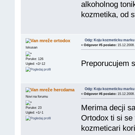
alkoholnog tonik
kozmetika, od s
Odg: Koju kozmeticku marku 
ortodox
«
Odgovor #5 poslato:
15.12.2008.
Iskusan
Poruke: 126
Preporucujem s
Ugled: +2/-12
Odg: Koju kozmeticku marku 
hercdama
«
Odgovor #6 poslato:
15.12.2008.
Novi na forumu
Merima decji sa
Poruke: 23
Ugled: +1/-1
Ortodox ti si se
kozmeticari kor