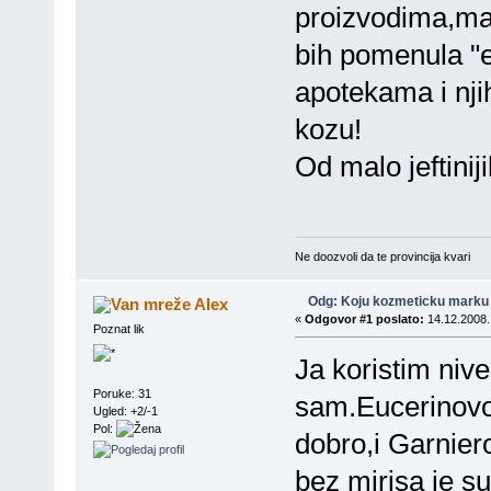
proizvodima,malo
bih pomenula "eu
apotekama i nji
kozu!
Od malo jeftiniji
Ne doozvoli da te provincija kvari
Odg: Koju kozmeticku marku 
Alex
«
Odgovor #1 poslato:
14.12.2008.
Poznat lik
Ja koristim nive
Poruke: 31
sam.Eucerinovo 
Ugled: +2/-1
Pol:
dobro,i Garnier
bez mirisa je s